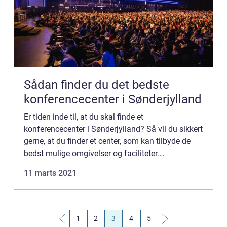
Sådan finder du det bedste
konferencecenter i Sønderjylland
Er tiden inde til, at du skal finde et
konferencecenter i Sønderjylland? Så vil du sikkert
gerne, at du finder et center, som kan tilbyde de
bedst mulige omgivelser og faciliteter.
Spørgsmålet er bare, hvad du skal kigge efter i
11 marts 2021
denne proces. Du bliv...
1
2
3
4
5