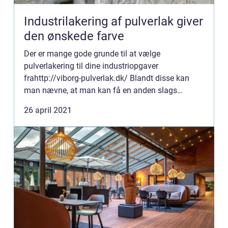
Industrilakering af pulverlak giver
den ønskede farve
Der er mange gode grunde til at vælge
pulverlakering til dine industriopgaver
frahttp://viborg-pulverlak.dk/ Blandt disse kan
man nævne, at man kan få en anden slags
overfladestruktur, man kan (selvfølgelig) få lagt
26 april 2021
lak på, men som det måske er gået ...