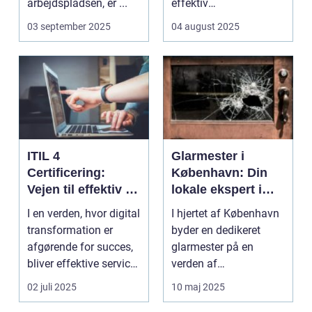
arbejdspladsen, er ...
effektiv
ressourceudnyttelse
03 september 2025
04 august 2025
bliver spe...
ITIL 4
Glarmester i
Certificering:
København: Din
Vejen til effektiv IT-
lokale ekspert i
service
glasløsninger
I en verden, hvor digital
I hjertet af København
management
transformation er
byder en dedikeret
afgørende for succes,
glarmester på en
bliver effektive service
verden af
ma...
glasløsning...
02 juli 2025
10 maj 2025