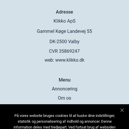
Adresse
web:
www.klikko.dk
Menu
Annoncering
Om os
Cookies
På vores website bruges cookies til at huske dine indstillinger,
Kontakt os
statistik og personalisering af indhold og annoncer. Denne
Sitemap
information deles med tredjepart. Ved fortsat brug af websiden