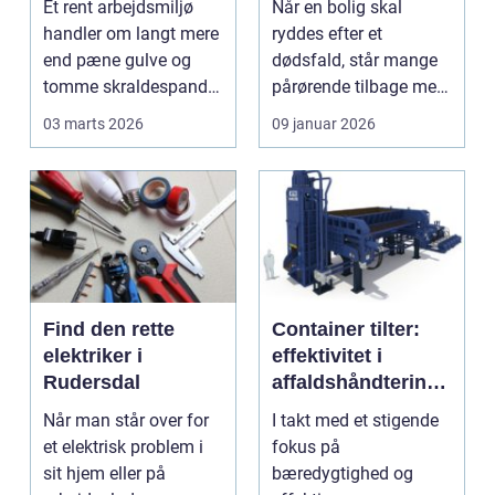
Et rent arbejdsmiljø
Når en bolig skal
bundlinjen
handler om langt mere
ryddes efter et
end pæne gulve og
dødsfald, står mange
tomme skraldespande.
pårørende tilbage med
Reng&...
en stor praktisk
03 marts 2026
09 januar 2026
opgave...
Find den rette
Container tilter:
elektriker i
effektivitet i
Rudersdal
affaldshåndtering
og
Når man står over for
I takt med et stigende
ressourcegenanve
et elektrisk problem i
fokus på
ndelse
sit hjem eller på
bæredygtighed og