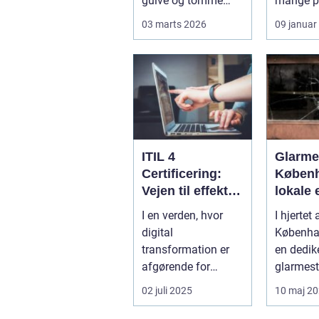
gulve og tomme
mange p
skraldespande.
tilbage 
03 marts 2026
09 januar
Reng&...
praktisk 
ITIL 4
Glarmes
Certificering:
Københ
Vejen til effektiv
lokale 
IT-service
glaslø
I en verden, hvor
I hjertet 
management
digital
Københa
transformation er
en dedik
afgørende for
glarmest
succes, bliver
verden a
02 juli 2025
10 maj 2
effektive service
glasløsni
ma...