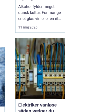
Alkohol fylder meget i
dansk kultur. For mange
er et glas vin eller en øl
forbundet med hygge,
11 maj 2026
fællesskab og
afslapning. Men for
nogle glider forbruget
stille og roligt over i
alkoholmisbru...
Elektriker vanløse
sådan vælger du