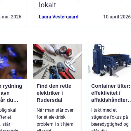
lokalt
8 maj 2026
Laura Vestergaard
10 april 2026
 rydning
Find den rette
Container tilter:
havn
elektriker i
effektivitet i
får du
Rudersdal
affaldshåndteri
k og
g og
olig skal
Når man står over
I takt med et
sionel
ressourcegena
ter et
for et elektrisk
stigende fokus på
vendelse
, står
problem i sit hjem
bæredygtighed og