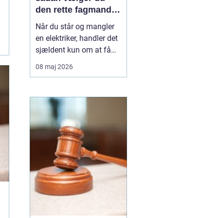
den rette fagmand
til opgaven
Når du står og mangler
en elektriker, handler det
sjældent kun om at få
skiftet en stikkontakt.
08 maj 2026
Ofte er der også
spørgsmål om sikkerhed,
lovkrav og langsigtede
løsninger på spil. I
Vanløse, hvor mange
boliger er ældre
ejendomme blandet med
nyere bygg...