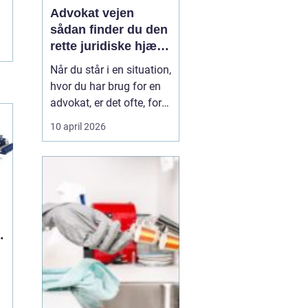
Advokat vejen
sådan finder du den
rette juridiske hjælp
lokalt
Når du står i en situation,
hvor du har brug for en
advokat, er det ofte, fordi
livet har ændret sig på
10 april 2026
en måde, du ikke selv
kan styre. Det kan være
en skilsmisse, uenighed
om børnene, et dødsbo
efter en pårørende eller
køb og salg af bolig. I de
n
si...
n