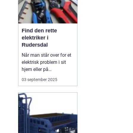
Find den rette
elektriker i
Rudersdal
Når man står over for et
elektrisk problem i sit
hjem eller på
arbejdspladsen, er det
03 september 2025
ofte nødvendigt med
professionel hjælp.
Elektriker Rudersdal er
søgeordet, der samler
opmærksomheden
omkring behovet for...