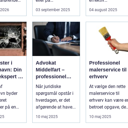
årørende
eller på
effektiv
med en stor
arbejdspladsen, er
ressourceudnyttels
 2026
03 september 2025
04 august 2025
opgave...
...
bliver spe...
ter i
Advokat
Professionel
avn: Din
Middelfart –
malerservice til
ekspert i
professionel
erhverv
sninger
juridisk
af
Når juridiske
At vælge den rette
rådgivning tæt
vn byder
spørgsmål opstår i
malerservice til
på dig
eret
hverdagen, er det
erhverv kan være e
er på en
afgørende at have...
betroet opgave, der
f
kræver...
025
10 maj 2025
10 maj 2025
ng...