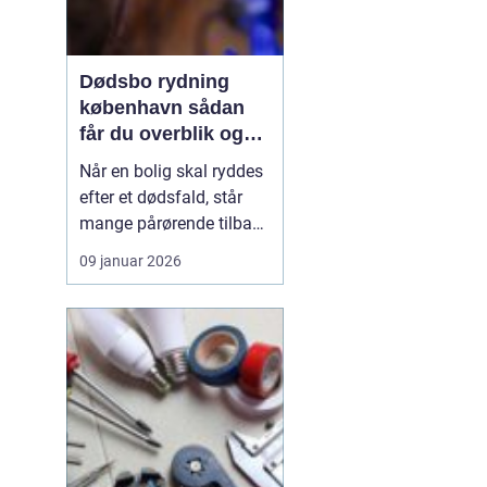
Dødsbo rydning
københavn sådan
får du overblik og
professionel hjælp
Når en bolig skal ryddes
efter et dødsfald, står
mange pårørende tilbage
med en stor praktisk
09 januar 2026
opgave oven i sorgen.
Der er møbler, papirer,
personlige ejendele og
måske et helt livs
samling af ting, som
skal gennemgås,
fordeles, sælges eller
bortskaf...