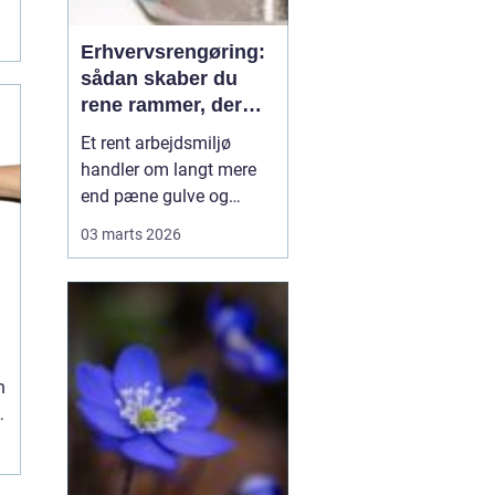
e
Erhvervsrengøring:
sådan skaber du
rene rammer, der
kan mærkes på
Et rent arbejdsmiljø
bundlinjen
handler om langt mere
end pæne gulve og
tomme skraldespande.
03 marts 2026
Rengøring påvirker
medarbejdernes trivsel,
kundernes
førstehåndsindtryk og i
sidste ende
virksomhedens
n
omdømme. Når ...