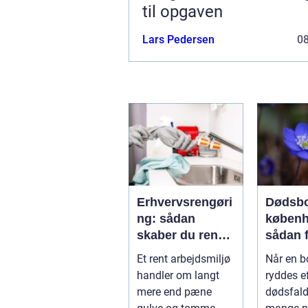
til opgaven
Lars Pedersen
0
Erhvervsrengøri
Dødsbo
ng: sådan
køben
skaber du rene
sådan 
rammer, der kan
overbli
Et rent arbejdsmiljø
Når en b
mærkes på
profes
handler om langt
ryddes ef
bundlinjen
hjælp
mere end pæne
dødsfald