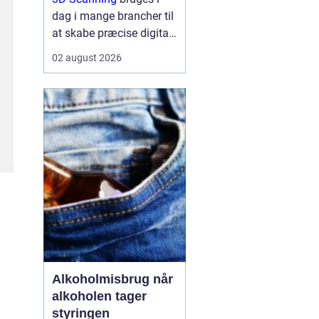
dag i mange brancher til
at skabe præcise digitale
kopier af fysiske
02 august 2026
omgivelser, produkter og
anlæg, og teknologien
gør det muligt at arbejde
hurtigere, mere ...
Alkoholmisbrug når
alkoholen tager
styringen