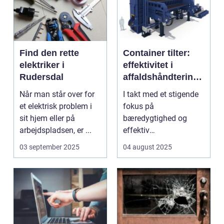
Find den rette
Container tilter:
elektriker i
effektivitet i
Rudersdal
affaldshåndtering
og
Når man står over for
I takt med et stigende
ressourcegenanve
et elektrisk problem i
fokus på
ndelse
sit hjem eller på
bæredygtighed og
arbejdspladsen, er ...
effektiv
ressourceudnyttelse
03 september 2025
04 august 2025
bliver spe...