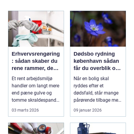
Erhvervsrengøring
Dødsbo rydning
: sådan skaber du
københavn sådan
rene rammer, der
får du overblik og
kan mærkes på
professionel hjælp
Et rent arbejdsmiljø
Når en bolig skal
bundlinjen
handler om langt mere
ryddes efter et
end pæne gulve og
dødsfald, står mange
tomme skraldespande.
pårørende tilbage med
Reng&...
en stor praktisk
03 marts 2026
09 januar 2026
opgave...