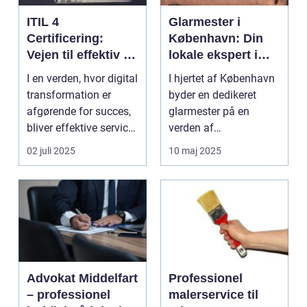
ITIL 4
Glarmester i
Certificering:
København: Din
Vejen til effektiv IT-
lokale ekspert i
service
glasløsninger
I en verden, hvor digital
I hjertet af København
management
transformation er
byder en dedikeret
afgørende for succes,
glarmester på en
bliver effektive service
verden af
ma...
glasløsning...
02 juli 2025
10 maj 2025
Advokat Middelfart
Professionel
– professionel
malerservice til