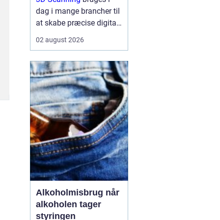
dag i mange brancher til
at skabe præcise digitale
kopier af fysiske
02 august 2026
omgivelser, produkter og
anlæg, og teknologien
gør det muligt at arbejde
hurtigere, mere ...
Alkoholmisbrug når
alkoholen tager
styringen