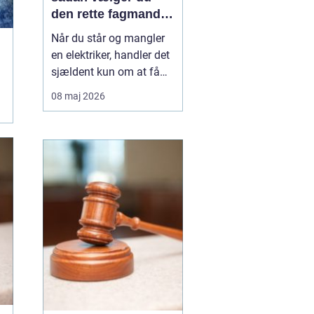
den rette fagmand
til opgaven
Når du står og mangler
en elektriker, handler det
sjældent kun om at få
skiftet en stikkontakt.
08 maj 2026
Ofte er der også
spørgsmål om sikkerhed,
lovkrav og langsigtede
løsninger på spil. I
Vanløse, hvor mange
boliger er ældre
ejendomme blandet med
nyere bygg...