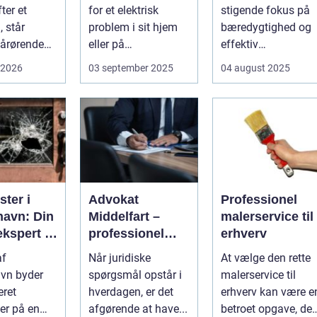
sionel
ressourcegena
ter et
for et elektrisk
stigende fokus på
vendelse
, står
problem i sit hjem
bæredygtighed og
årørende
eller på
effektiv
med en stor
arbejdspladsen, er
ressourceudnyttels
 2026
03 september 2025
04 august 2025
opgave...
...
bliver spe...
ter i
Advokat
Professionel
avn: Din
Middelfart –
malerservice til
ekspert i
professionel
erhverv
sninger
juridisk
af
Når juridiske
At vælge den rette
rådgivning tæt
vn byder
spørgsmål opstår i
malerservice til
på dig
eret
hverdagen, er det
erhverv kan være e
er på en
afgørende at have...
betroet opgave, der