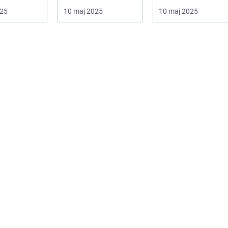
f
kræver...
025
10 maj 2025
10 maj 2025
ng...