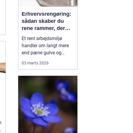
n
Erhvervsrengøring:
sådan skaber du
e
rene rammer, der
kan mærkes på
Et rent arbejdsmiljø
bundlinjen
handler om langt mere
end pæne gulve og
tomme skraldespande.
03 marts 2026
Rengøring påvirker
medarbejdernes trivsel,
kundernes
førstehåndsindtryk og i
sidste ende
virksomhedens
omdømme. Når ...
n