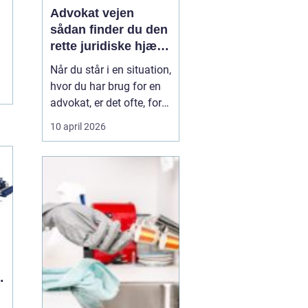
Advokat vejen
sådan finder du den
rette juridiske hjælp
lokalt
Når du står i en situation,
hvor du har brug for en
advokat, er det ofte, fordi
livet har ændret sig på
10 april 2026
en måde, du ikke selv
kan styre. Det kan være
en skilsmisse, uenighed
om børnene, et dødsbo
efter en pårørende eller
køb og salg af bolig. I de
si...
n