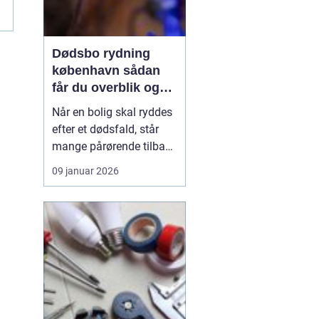
Dødsbo rydning
københavn sådan
får du overblik og
professionel hjælp
Når en bolig skal ryddes
efter et dødsfald, står
mange pårørende tilbage
med en stor praktisk
09 januar 2026
opgave oven i sorgen.
Der er møbler, papirer,
personlige ejendele og
måske et helt livs
samling af ting, som
skal gennemgås,
fordeles, sælges eller
bortskaf...