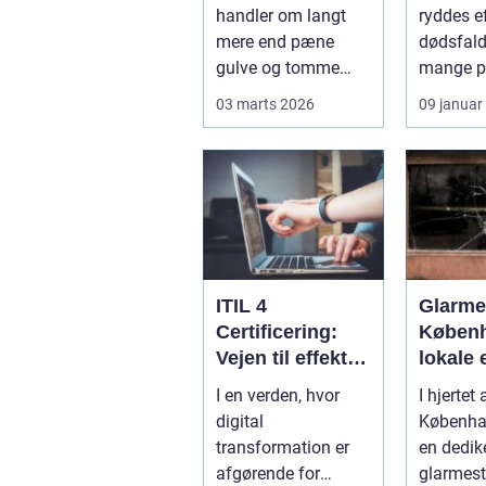
mærkes på
profes
handler om langt
ryddes ef
bundlinjen
hjælp
mere end pæne
dødsfald
gulve og tomme
mange p
skraldespande.
tilbage 
03 marts 2026
09 januar
Reng&...
praktisk 
ITIL 4
Glarmes
Certificering:
Københ
Vejen til effektiv
lokale 
IT-service
glaslø
I en verden, hvor
I hjertet 
management
digital
Københa
transformation er
en dedik
afgørende for
glarmest