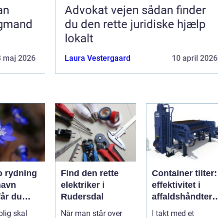
Advokat vejen sådan finder
agmand
du den rette juridiske hjælp
lokalt
8 maj 2026
Laura Vestergaard
10 april 2026
 rydning
Find den rette
Container tilter:
havn
elektriker i
effektivitet i
får du
Rudersdal
affaldshåndteri
k og
g og
olig skal
Når man står over
I takt med et