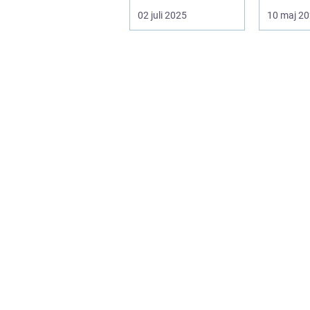
succes, bliver
verden a
02 juli 2025
10 maj 2
effektive service
glasløsni
ma...