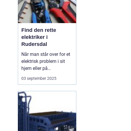
Find den rette
elektriker i
Rudersdal
Når man står over for et
elektrisk problem i sit
hjem eller på
arbejdspladsen, er det
03 september 2025
ofte nødvendigt med
professionel hjælp.
Elektriker Rudersdal er
søgeordet, der samler
opmærksomheden
omkring behovet for...