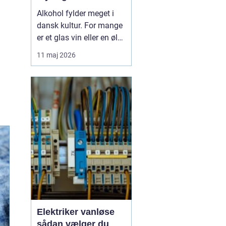
Alkohol fylder meget i
dansk kultur. For mange
er et glas vin eller en øl
forbundet med hygge,
11 maj 2026
fællesskab og
afslapning. Men for
nogle glider forbruget
stille og roligt over i
alkoholmisbru...
Elektriker vanløse
sådan vælger du