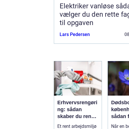
Elektriker vanløse sådan
vælger du den rette f
til opgaven
Lars Pedersen
0
Erhvervsrengøri
Dødsbo
ng: sådan
køben
skaber du rene
sådan 
rammer, der kan
overbli
Et rent arbejdsmiljø
Når en b