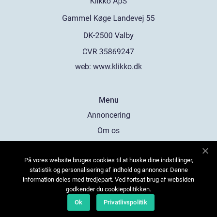
web:
www.klikko.dk
Menu
Annoncering
Om os
Cookies
På vores website bruges cookies til at huske dine indstillinger,
Kontakt os
statistik og personalisering af indhold og annoncer. Denne
Sitemap
information deles med tredjepart. Ved fortsat brug af websiden
godkender du cookiepolitikken.
Ok
Privatlivspolitik