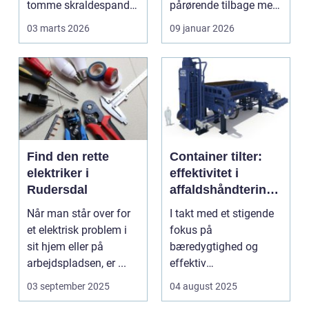
tomme skraldespande.
pårørende tilbage med
Reng&...
en stor praktisk
03 marts 2026
09 januar 2026
opgave...
Find den rette
Container tilter:
elektriker i
effektivitet i
Rudersdal
affaldshåndtering
og
Når man står over for
I takt med et stigende
ressourcegenanve
et elektrisk problem i
fokus på
ndelse
sit hjem eller på
bæredygtighed og
arbejdspladsen, er ...
effektiv
ressourceudnyttelse
03 september 2025
04 august 2025
bliver spe...