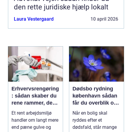
den rette juridiske hjælp lokalt
Laura Vestergaard
10 april 2026
Erhvervsrengøring
Dødsbo rydning
: sådan skaber du
københavn sådan
rene rammer, der
får du overblik og
kan mærkes på
professionel hjælp
Et rent arbejdsmiljø
Når en bolig skal
bundlinjen
handler om langt mere
ryddes efter et
end pæne gulve og
dødsfald, står mange