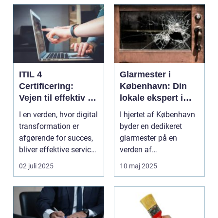
ITIL 4
Glarmester i
Certificering:
København: Din
Vejen til effektiv IT-
lokale ekspert i
service
glasløsninger
I en verden, hvor digital
I hjertet af København
management
transformation er
byder en dedikeret
afgørende for succes,
glarmester på en
bliver effektive service
verden af
ma...
glasløsning...
02 juli 2025
10 maj 2025