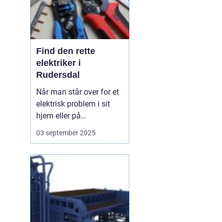
Find den rette
elektriker i
Rudersdal
Når man står over for et
elektrisk problem i sit
hjem eller på
arbejdspladsen, er det
03 september 2025
ofte nødvendigt med
professionel hjælp.
Elektriker Rudersdal er
søgeordet, der samler
opmærksomheden
omkring behovet for...