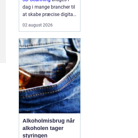
dag i mange brancher til
at skabe præcise digitale
kopier af fysiske
02 august 2026
omgivelser, produkter og
anlæg, og teknologien
gør det muligt at arbejde
hurtigere, mere ...
Alkoholmisbrug når
alkoholen tager
styringen