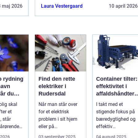
8 maj 2026
Laura Vestergaard
10 april 2026
 rydning
Find den rette
Container tilter:
havn
elektriker i
effektivitet i
får du
Rudersdal
affaldshåndteri
k og
g og
olig skal
Når man står over
I takt med et
sionel
ressourcegena
ter et
for et elektrisk
stigende fokus på
vendelse
, står
problem i sit hjem
bæredygtighed og
årørende
eller på
effektiv
med en stor
arbejdspladsen, er
ressourceudnyttels
 2026
03 september 2025
04 august 2025