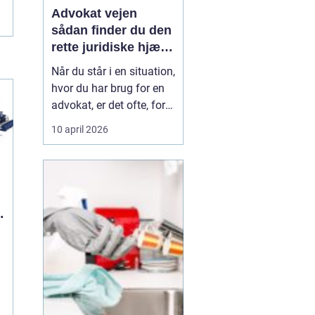
Advokat vejen
sådan finder du den
rette juridiske hjælp
lokalt
Når du står i en situation,
hvor du har brug for en
advokat, er det ofte, fordi
livet har ændret sig på
10 april 2026
en måde, du ikke selv
kan styre. Det kan være
en skilsmisse, uenighed
om børnene, et dødsbo
efter en pårørende eller
n
køb og salg af bolig. I de
si...
n
e