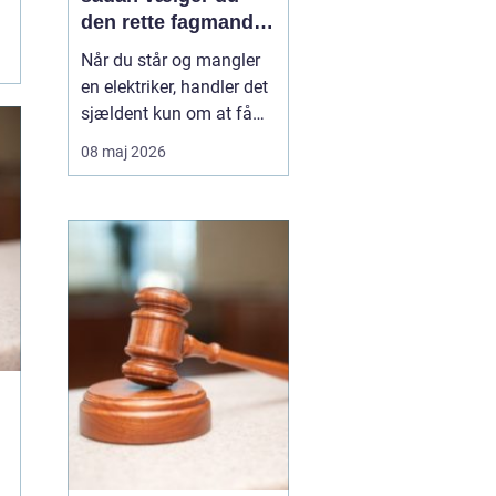
den rette fagmand
til opgaven
Når du står og mangler
en elektriker, handler det
sjældent kun om at få
skiftet en stikkontakt.
08 maj 2026
Ofte er der også
spørgsmål om sikkerhed,
lovkrav og langsigtede
løsninger på spil. I
Vanløse, hvor mange
boliger er ældre
ejendomme blandet med
nyere bygg...