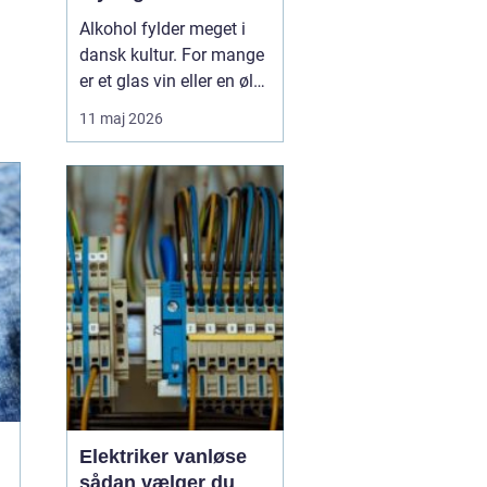
Alkohol fylder meget i
dansk kultur. For mange
er et glas vin eller en øl
forbundet med hygge,
11 maj 2026
fællesskab og
afslapning. Men for
nogle glider forbruget
stille og roligt over i
alkoholmisbru...
Elektriker vanløse
sådan vælger du