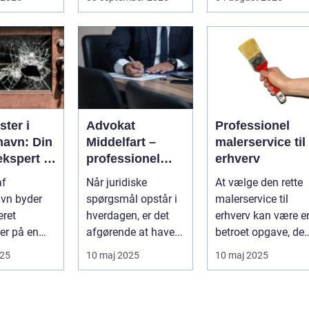
opgave...
...
bliver spe...
ter i
Advokat
Professionel
avn: Din
Middelfart –
malerservice til
ekspert i
professionel
erhverv
sninger
juridisk
af
Når juridiske
At vælge den rette
rådgivning tæt
vn byder
spørgsmål opstår i
malerservice til
på dig
eret
hverdagen, er det
erhverv kan være e
er på en
afgørende at have...
betroet opgave, der
f
kræver...
025
10 maj 2025
10 maj 2025
ng...