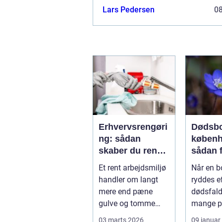
Lars Pedersen
0
Erhvervsrengøri
Dødsbo
ng: sådan
køben
skaber du rene
sådan 
rammer, der kan
overbli
Et rent arbejdsmiljø
Når en b
mærkes på
profes
handler om langt
ryddes ef
bundlinjen
hjælp
mere end pæne
dødsfald
gulve og tomme
mange p
skraldespande.
tilbage 
03 marts 2026
09 januar