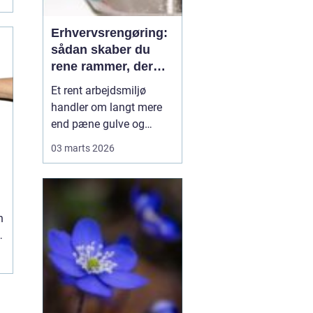
Erhvervsrengøring:
sådan skaber du
rene rammer, der
kan mærkes på
Et rent arbejdsmiljø
bundlinjen
handler om langt mere
end pæne gulve og
tomme skraldespande.
03 marts 2026
Rengøring påvirker
medarbejdernes trivsel,
kundernes
førstehåndsindtryk og i
n
sidste ende
virksomhedens
omdømme. Når ...