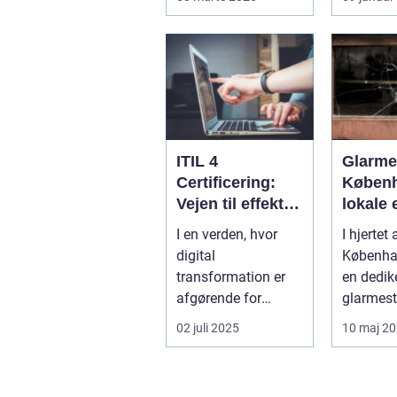
Reng&...
praktisk 
ITIL 4
Glarmes
Certificering:
Københ
Vejen til effektiv
lokale 
IT-service
glaslø
I en verden, hvor
I hjertet 
management
digital
Københa
transformation er
en dedik
afgørende for
glarmest
succes, bliver
verden a
02 juli 2025
10 maj 2
effektive service
glasløsni
ma...