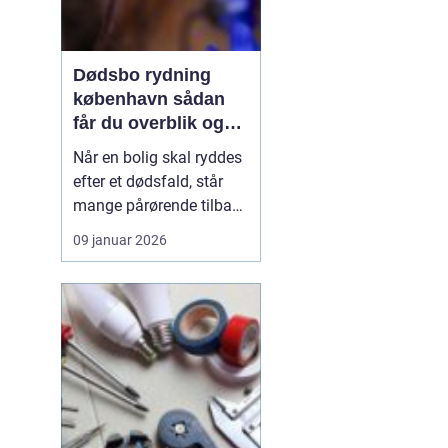
Dødsbo rydning
københavn sådan
får du overblik og
professionel hjælp
Når en bolig skal ryddes
efter et dødsfald, står
mange pårørende tilbage
med en stor praktisk
09 januar 2026
opgave oven i sorgen.
Der er møbler, papirer,
personlige ejendele og
måske et helt livs
samling af ting, som
skal gennemgås,
fordeles, sælges eller
bortskaf...