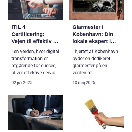
ITIL 4
Glarmester i
Certificering:
København: Din
Vejen til effektiv IT-
lokale ekspert i
service
glasløsninger
I en verden, hvor digital
I hjertet af København
management
transformation er
byder en dedikeret
afgørende for succes,
glarmester på en
bliver effektive service
verden af
ma...
glasløsning...
02 juli 2025
10 maj 2025