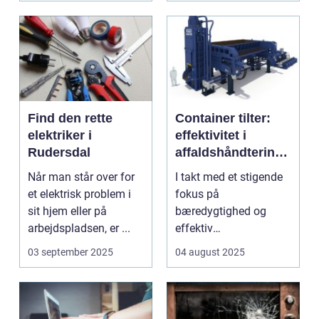
Find den rette
Container tilter:
elektriker i
effektivitet i
Rudersdal
affaldshåndtering
og
Når man står over for
I takt med et stigende
ressourcegenanve
et elektrisk problem i
fokus på
ndelse
sit hjem eller på
bæredygtighed og
arbejdspladsen, er ...
effektiv
ressourceudnyttelse
03 september 2025
04 august 2025
bliver spe...