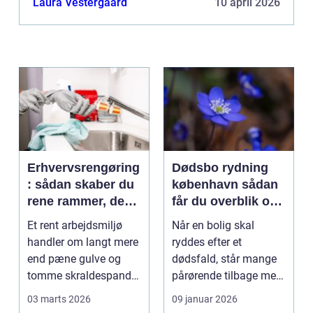
Laura Vestergaard
10 april 2026
Erhvervsrengøring
Dødsbo rydning
: sådan skaber du
københavn sådan
rene rammer, der
får du overblik og
kan mærkes på
professionel hjælp
Et rent arbejdsmiljø
Når en bolig skal
bundlinjen
handler om langt mere
ryddes efter et
end pæne gulve og
dødsfald, står mange
tomme skraldespande.
pårørende tilbage med
Reng&...
en stor praktisk
03 marts 2026
09 januar 2026
opgave...