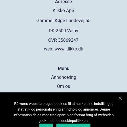
Adresse
web:
www.klikko.dk
Menu
Annoncering
Om os
Cookies
På vores website bruges cookies til at huske dine indstillinger,
Kontakt os
statistik og personalisering af indhold og annoncer. Denne
Sitemap
information deles med tredjepart. Ved fortsat brug af websiden
godkender du cookiepolitikken.