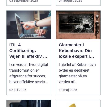
03 september 2025
04 august 2025
bliver spe...
ITIL 4
Glarmester i
Certificering:
København: Din
Vejen til effektiv IT-
lokale ekspert i
service
glasløsninger
I en verden, hvor digital
I hjertet af København
management
transformation er
byder en dedikeret
afgørende for succes,
glarmester på en
bliver effektive service
verden af
ma...
glasløsning...
02 juli 2025
10 maj 2025