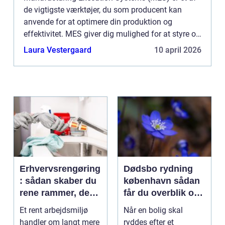
de vigtigste værktøjer, du som producent kan
anvende for at optimere din produktion og
effektivitet. MES giver dig mulighed for at styre og
overvåge produktionen på én central platform,
Laura Vestergaard
10 april 2026
hvilket letter pr...
Erhvervsrengøring
Dødsbo rydning
: sådan skaber du
københavn sådan
rene rammer, der
får du overblik og
kan mærkes på
professionel hjælp
Et rent arbejdsmiljø
Når en bolig skal
bundlinjen
handler om langt mere
ryddes efter et