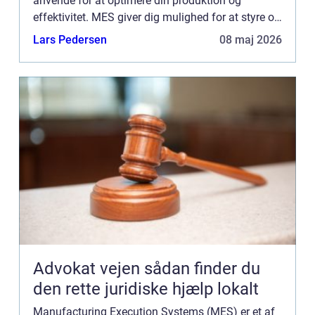
anvende for at optimere din produktion og
effektivitet. MES giver dig mulighed for at styre og
overvåge produktionen på én central platform,
Lars Pedersen
08 maj 2026
hvilket letter pr...
Advokat vejen sådan finder du
den rette juridiske hjælp lokalt
Manufacturing Execution Systems (MES) er et af