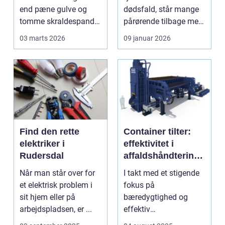
end pæne gulve og
dødsfald, står mange
tomme skraldespande.
pårørende tilbage med
Reng&...
en stor praktisk
03 marts 2026
09 januar 2026
opgave...
Find den rette
Container tilter:
elektriker i
effektivitet i
Rudersdal
affaldshåndtering
og
Når man står over for
I takt med et stigende
ressourcegenanve
et elektrisk problem i
fokus på
ndelse
sit hjem eller på
bæredygtighed og
arbejdspladsen, er ...
effektiv
ressourceudnyttelse