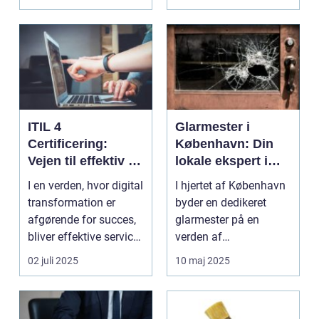
bliver spe...
ITIL 4
Glarmester i
Certificering:
København: Din
Vejen til effektiv IT-
lokale ekspert i
service
glasløsninger
I en verden, hvor digital
I hjertet af København
management
transformation er
byder en dedikeret
afgørende for succes,
glarmester på en
bliver effektive service
verden af
ma...
glasløsning...
02 juli 2025
10 maj 2025