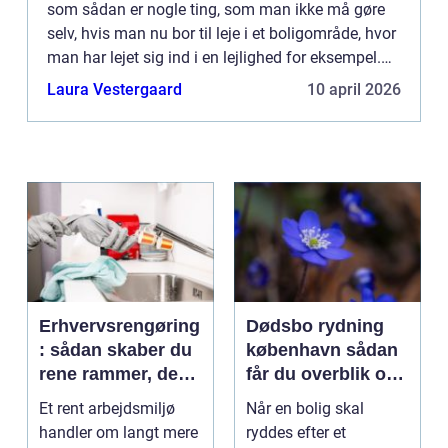
som sådan er nogle ting, som man ikke må gøre
selv, hvis man nu bor til leje i et boligområde, hvor
man har lejet sig ind i en lejlighed for eksempel.
Den slags kan du nok læse dig til i
Laura Vestergaard
10 april 2026
lejekontrakten...
Erhvervsrengøring
Dødsbo rydning
: sådan skaber du
københavn sådan
rene rammer, der
får du overblik og
kan mærkes på
professionel hjælp
Et rent arbejdsmiljø
Når en bolig skal
bundlinjen
handler om langt mere
ryddes efter et