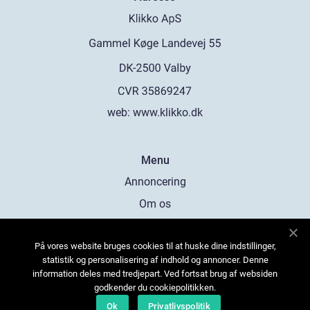
web:
www.klikko.dk
Menu
Annoncering
Om os
Cookies
På vores website bruges cookies til at huske dine indstillinger,
Kontakt os
statistik og personalisering af indhold og annoncer. Denne
Sitemap
information deles med tredjepart. Ved fortsat brug af websiden
godkender du cookiepolitikken.
Ok
Privatlivspolitik