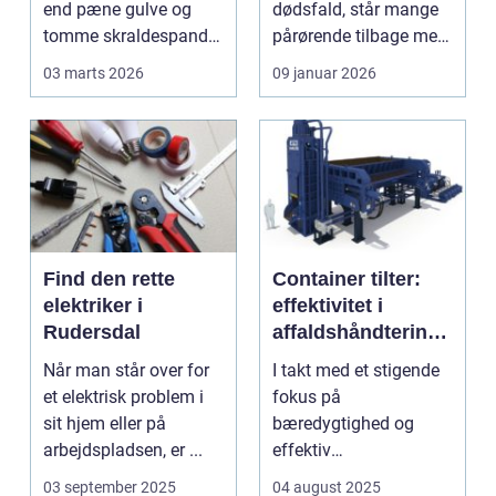
end pæne gulve og
dødsfald, står mange
tomme skraldespande.
pårørende tilbage med
Reng&...
en stor praktisk
03 marts 2026
09 januar 2026
opgave...
Find den rette
Container tilter:
elektriker i
effektivitet i
Rudersdal
affaldshåndtering
og
Når man står over for
I takt med et stigende
ressourcegenanve
et elektrisk problem i
fokus på
ndelse
sit hjem eller på
bæredygtighed og
arbejdspladsen, er ...
effektiv
ressourceudnyttelse
03 september 2025
04 august 2025