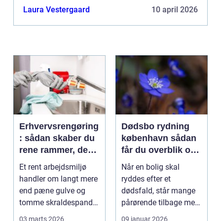
Laura Vestergaard
10 april 2026
Erhvervsrengøring
Dødsbo rydning
: sådan skaber du
københavn sådan
rene rammer, der
får du overblik og
kan mærkes på
professionel hjælp
Et rent arbejdsmiljø
Når en bolig skal
bundlinjen
handler om langt mere
ryddes efter et
end pæne gulve og
dødsfald, står mange
tomme skraldespande.
pårørende tilbage med
Reng&...
en stor praktisk
03 marts 2026
09 januar 2026