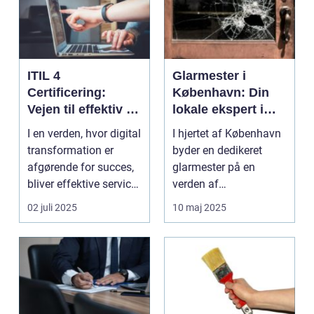
ITIL 4
Glarmester i
Certificering:
København: Din
Vejen til effektiv IT-
lokale ekspert i
service
glasløsninger
I en verden, hvor digital
I hjertet af København
management
transformation er
byder en dedikeret
afgørende for succes,
glarmester på en
bliver effektive service
verden af
ma...
glasløsning...
02 juli 2025
10 maj 2025