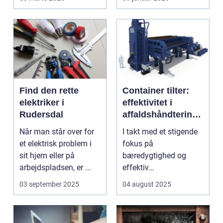
opgave...
Find den rette
Container tilter:
elektriker i
effektivitet i
Rudersdal
affaldshåndtering
og
Når man står over for
I takt med et stigende
ressourcegenanve
et elektrisk problem i
fokus på
ndelse
sit hjem eller på
bæredygtighed og
arbejdspladsen, er ...
effektiv
ressourceudnyttelse
03 september 2025
04 august 2025
bliver spe...