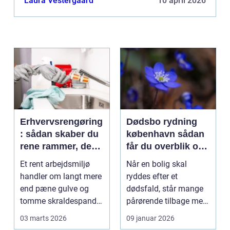
Laura Vestergaard
10 april 2026
kommer ind i billedet....
Erhvervsrengøring
Dødsbo rydning
: sådan skaber du
københavn sådan
rene rammer, der
får du overblik og
kan mærkes på
professionel hjælp
Et rent arbejdsmiljø
Når en bolig skal
bundlinjen
handler om langt mere
ryddes efter et
end pæne gulve og
dødsfald, står mange
tomme skraldespande.
pårørende tilbage med
Reng&...
en stor praktisk
03 marts 2026
09 januar 2026
opgave...