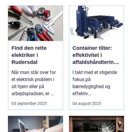
Find den rette
Container tilter:
elektriker i
effektivitet i
Rudersdal
affaldshåndtering
og
Når man står over for
I takt med et stigende
ressourcegenanve
et elektrisk problem i
fokus på
ndelse
sit hjem eller på
bæredygtighed og
arbejdspladsen, er ...
effektiv
ressourceudnyttelse
03 september 2025
04 august 2025
bliver spe...