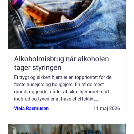
Alkoholmisbrug når alkoholen
tager styringen
Et trygt og sikkert hjem er en topprioritet for de
fleste husejere og boligejere. En af de mest
grundlæggende måder at sikre hjemmet mod
indbrud og tyveri er at have et effektivt
låsesystem. Det er her, en professionel låsesmed
Viola Rasmusen
11 maj 2026
kommer ind i billedet....