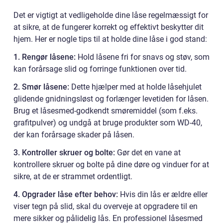
Det er vigtigt at vedligeholde dine låse regelmæssigt for
at sikre, at de fungerer korrekt og effektivt beskytter dit
hjem. Her er nogle tips til at holde dine låse i god stand:
1. Rengør låsene:
Hold låsene fri for snavs og støv, som
kan forårsage slid og forringe funktionen over tid.
2. Smør låsene:
Dette hjælper med at holde låsehjulet
glidende gnidningsløst og forlænger levetiden for låsen.
Brug et låsesmed-godkendt smøremiddel (som f.eks.
grafitpulver) og undgå at bruge produkter som WD-40,
der kan forårsage skader på låsen.
3. Kontroller skruer og bolte:
Gør det en vane at
kontrollere skruer og bolte på dine døre og vinduer for at
sikre, at de er strammet ordentligt.
4. Opgrader låse efter behov:
Hvis din lås er ældre eller
viser tegn på slid, skal du overveje at opgradere til en
mere sikker og pålidelig lås. En professionel låsesmed