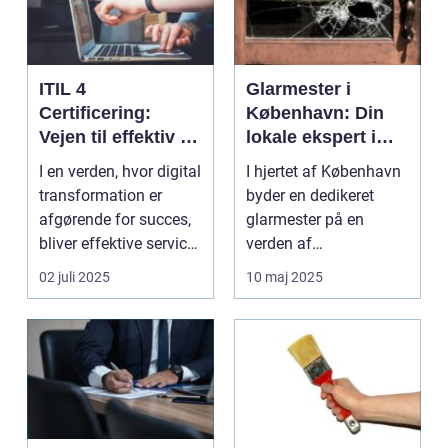
ITIL 4
Glarmester i
Certificering:
København: Din
Vejen til effektiv IT-
lokale ekspert i
service
glasløsninger
I en verden, hvor digital
I hjertet af København
management
transformation er
byder en dedikeret
afgørende for succes,
glarmester på en
bliver effektive service
verden af
ma...
glasløsning...
02 juli 2025
10 maj 2025