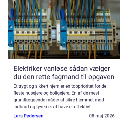
Elektriker vanløse sådan vælger
du den rette fagmand til opgaven
Et trygt og sikkert hjem er en topprioritet for de
fleste husejere og boligejere. En af de mest
grundlæggende måder at sikre hjemmet mod
indbrud og tyveri er at have et effektivt
låsesystem. Det er her, en professionel låsesmed
Lars Pedersen
08 maj 2026
kommer ind i billedet....