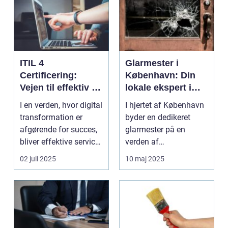
ITIL 4
Glarmester i
Certificering:
København: Din
Vejen til effektiv IT-
lokale ekspert i
service
glasløsninger
I en verden, hvor digital
I hjertet af København
management
transformation er
byder en dedikeret
afgørende for succes,
glarmester på en
bliver effektive service
verden af
ma...
glasløsning...
02 juli 2025
10 maj 2025