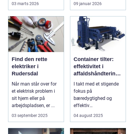
Reng&...
en stor praktisk
03 marts 2026
09 januar 2026
opgave...
Find den rette
Container tilter:
elektriker i
effektivitet i
Rudersdal
affaldshåndtering
og
Når man står over for
I takt med et stigende
ressourcegenanve
et elektrisk problem i
fokus på
ndelse
sit hjem eller på
bæredygtighed og
arbejdspladsen, er ...
effektiv
ressourceudnyttelse
03 september 2025
04 august 2025
bliver spe...