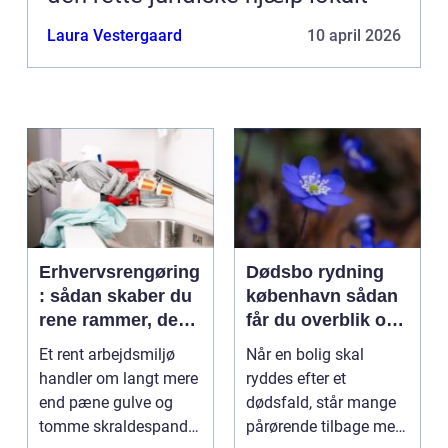
Laura Vestergaard
10 april 2026
Erhvervsrengøring
Dødsbo rydning
: sådan skaber du
københavn sådan
rene rammer, der
får du overblik og
kan mærkes på
professionel hjælp
Et rent arbejdsmiljø
Når en bolig skal
bundlinjen
handler om langt mere
ryddes efter et
end pæne gulve og
dødsfald, står mange
tomme skraldespande.
pårørende tilbage med