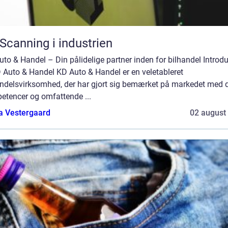
Scanning i industrien
to & Handel – Din pålidelige partner inden for bilhandel Introd
D Auto & Handel KD Auto & Handel er en veletableret
andelsvirksomhed, der har gjort sig bemærket på markedet med 
etencer og omfattende ...
a Vestergaard
02 august