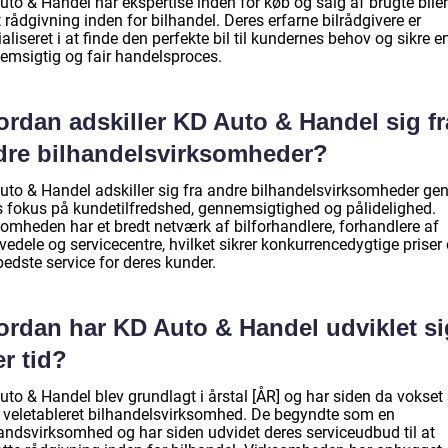
to & Handel har ekspertise inden for køb og salg af brugte biler
rådgivning inden for bilhandel. Deres erfarne bilrådgivere er
aliseret i at finde den perfekte bil til kundernes behov og sikre e
emsigtig og fair handelsproces.
ordan adskiller KD Auto & Handel sig fr
dre bilhandelsvirksomheder?
uto & Handel adskiller sig fra andre bilhandelsvirksomheder g
s fokus på kundetilfredshed, gennemsigtighed og pålidelighed.
somheden har et bredt netværk af bilforhandlere, forhandlere af
vedele og servicecentre, hvilket sikrer konkurrencedygtige priser
edste service for deres kunder.
ordan har KD Auto & Handel udviklet si
r tid?
to & Handel blev grundlagt i årstal [ÅR] og har siden da vokset 
en veletableret bilhandelsvirksomhed. De begyndte som en
ndsvirksomhed og har siden udvidet deres serviceudbud til at