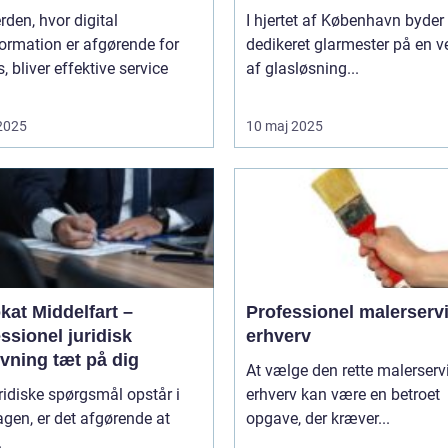
erden, hvor digital
I hjertet af København byder
ormation er afgørende for
dedikeret glarmester på en v
, bliver effektive service
af glasløsning...
 2025
10 maj 2025
kat Middelfart –
Professionel malerservic
ssionel juridisk
erhverv
vning tæt på dig
At vælge den rette malerservi
ridiske spørgsmål opstår i
erhverv kan være en betroet
gen, er det afgørende at
opgave, der kræver...
.