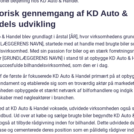
ionel betjening hos KD Auto & Handel.
torisk gennemgang af KD Auto &
dels udvikling
 & Handel blev grundlagt i årstal [ÅR], hvor virksomhedens grun
ÆGGERENS NAVN], startede med at handle med brugte biler 
virksomhed. Med sin passion for biler og en stærk forretning
r [GRUNDLÆGGERENS NAVN] i stand til at opbygge KD Auto & 
 succesfulde bilhandelsvirksomhed, som den er i dag.
 af de første år fokuserede KD Auto & Handel primært på at opby
fundament og etablerede sig som en troværdig aktør på markedet
heden opbyggede et stærkt netværk af bilforhandlere og indgik
skaber med nøgleaktører i branchen.
med at KD Auto & Handel voksede, udvidede virksomheden også s
udbud. Ud over at købe og sælge brugte biler begyndte KD Auto 
også at tilbyde rådgivning inden for bilhandel. Dette udvidede d
se og cementerede deres position som en pålidelig rådgiver ind