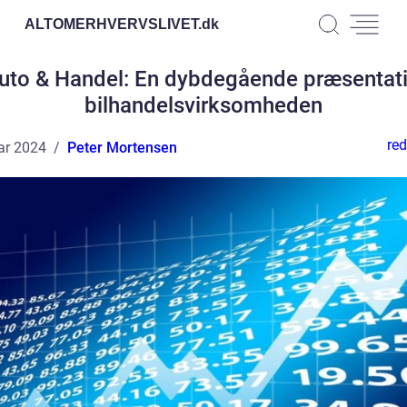
ALTOMERHVERVSLIVET.
dk
uto & Handel: En dybdegående præsentati
bilhandelsvirksomheden
red
ar 2024
Peter Mortensen