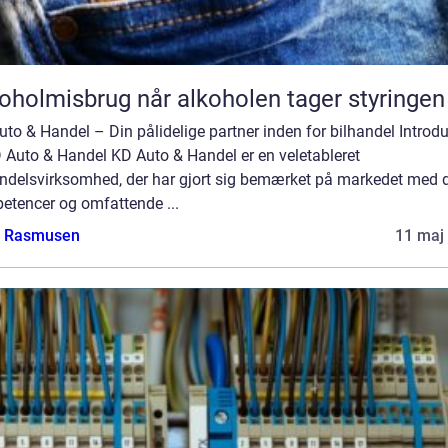
Alkoholmisbrug når alkoholen tager styringen
to & Handel – Din pålidelige partner inden for bilhandel Introd
D Auto & Handel KD Auto & Handel er en veletableret
andelsvirksomhed, der har gjort sig bemærket på markedet med 
etencer og omfattende ...
a Rasmusen
11 maj