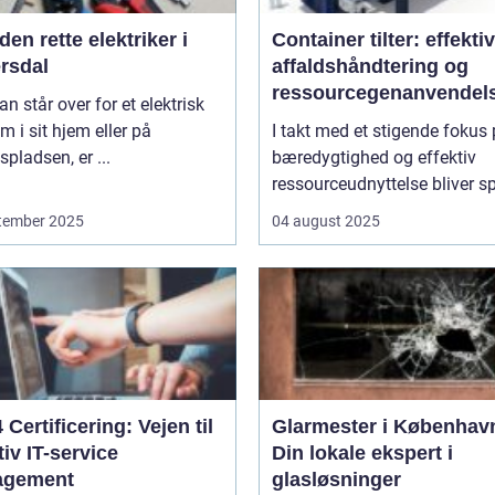
den rette elektriker i
Container tilter: effektivi
rsdal
affaldshåndtering og
ressourcegenanvendel
n står over for et elektrisk
m i sit hjem eller på
I takt med et stigende fokus
spladsen, er ...
bæredygtighed og effektiv
ressourceudnyttelse bliver sp
tember 2025
04 august 2025
4 Certificering: Vejen til
Glarmester i Københav
tiv IT-service
Din lokale ekspert i
agement
glasløsninger