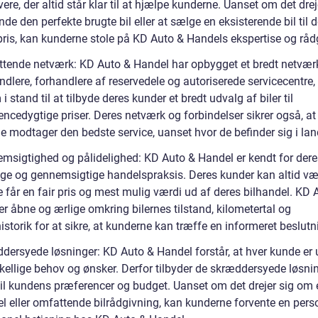
vere, der altid står klar til at hjælpe kunderne. Uanset om det drej
nde den perfekte brugte bil eller at sælge en eksisterende bil til 
pris, kan kunderne stole på KD Auto & Handels ekspertise og råd
tende netværk: KD Auto & Handel har opbygget et bredt netvær
ndlere, forhandlere af reservedele og autoriserede servicecentre, 
i stand til at tilbyde deres kunder et bredt udvalg af biler til
ncedygtige priser. Deres netværk og forbindelser sikrer også, at
e modtager den bedste service, uanset hvor de befinder sig i lan
msigtighed og pålidelighed: KD Auto & Handel er kendt for dere
ige og gennemsigtige handelspraksis. Deres kunder kan altid væ
e får en fair pris og mest mulig værdi ud af deres bilhandel. KD 
r åbne og ærlige omkring bilernes tilstand, kilometertal og
istorik for at sikre, at kunderne kan træffe en informeret beslutn
dersyede løsninger: KD Auto & Handel forstår, at hver kunde er 
kellige behov og ønsker. Derfor tilbyder de skræddersyede løsnin
til kundens præferencer og budget. Uanset om det drejer sig om 
el eller omfattende bilrådgivning, kan kunderne forvente en pers