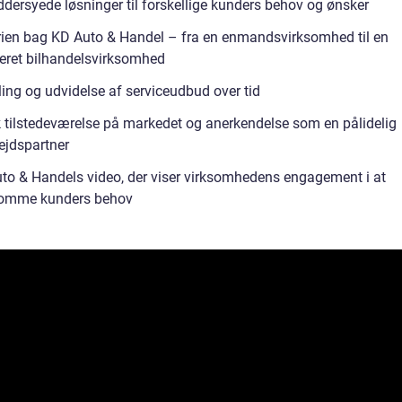
dersyede løsninger til forskellige kunders behov og ønsker
rien bag KD Auto & Handel – fra en enmandsvirksomhed til en
leret bilhandelsvirksomhed
ling og udvidelse af serviceudbud over tid
 tilstedeværelse på markedet og anerkendelse som en pålidelig
jdspartner
to & Handels video, der viser virksomhedens engagement i at
omme kunders behov