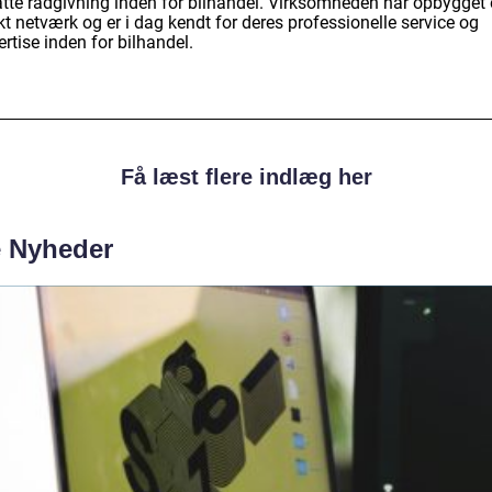
tte rådgivning inden for bilhandel. Virksomheden har opbygget 
t netværk og er i dag kendt for deres professionelle service og
rtise inden for bilhandel.
Få læst flere indlæg her
e Nyheder