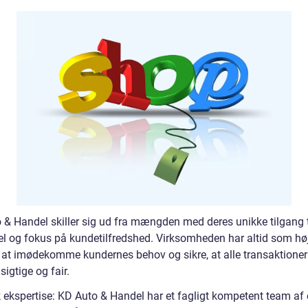
 & Handel skiller sig ud fra mængden med deres unikke tilgang t
el og fokus på kundetilfredshed. Virksomheden har altid som hø
et at imødekomme kundernes behov og sikre, at alle transaktioner
igtige og fair.
 ekspertise: KD Auto & Handel har et fagligt kompetent team af 