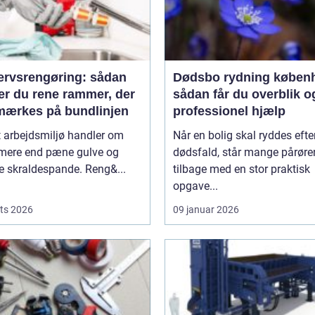
ervsrengøring: sådan
Dødsbo rydning køben
er du rene rammer, der
sådan får du overblik o
mærkes på bundlinjen
professionel hjælp
t arbejdsmiljø handler om
Når en bolig skal ryddes efter
 mere end pæne gulve og
dødsfald, står mange pårør
 skraldespande. Reng&...
tilbage med en stor praktisk
opgave...
ts 2026
09 januar 2026