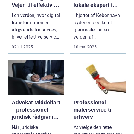
Vejen til effektiv IT-
lokale ekspert i
service
glasløsninger
I en verden, hvor digital
I hjertet af København
management
transformation er
byder en dedikeret
afgørende for succes,
glarmester på en
bliver effektive service
verden af
ma...
glasløsning...
02 juli 2025
10 maj 2025
Advokat Middelfart
Professionel
– professionel
malerservice til
juridisk rådgivning
erhverv
tæt på dig
Når juridiske
At vælge den rette