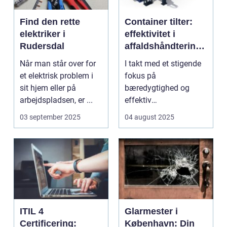
Find den rette
Container tilter:
elektriker i
effektivitet i
Rudersdal
affaldshåndtering
og
Når man står over for
I takt med et stigende
ressourcegenanve
et elektrisk problem i
fokus på
ndelse
sit hjem eller på
bæredygtighed og
arbejdspladsen, er ...
effektiv
ressourceudnyttelse
03 september 2025
04 august 2025
bliver spe...
ITIL 4
Glarmester i
Certificering:
København: Din