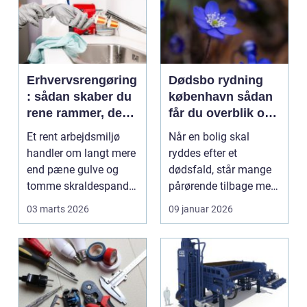
Erhvervsrengøring
Dødsbo rydning
: sådan skaber du
københavn sådan
rene rammer, der
får du overblik og
kan mærkes på
professionel hjælp
Et rent arbejdsmiljø
Når en bolig skal
bundlinjen
handler om langt mere
ryddes efter et
end pæne gulve og
dødsfald, står mange
tomme skraldespande.
pårørende tilbage med
Reng&...
en stor praktisk
03 marts 2026
09 januar 2026
opgave...