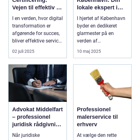
Vejen til effektiv IT-
lokale ekspert i
service
glasløsninger
I en verden, hvor digital
I hjertet af København
management
transformation er
byder en dedikeret
afgørende for succes,
glarmester på en
bliver effektive service
verden af
ma...
glasløsning...
02 juli 2025
10 maj 2025
Advokat Middelfart
Professionel
– professionel
malerservice til
juridisk rådgivning
erhverv
tæt på dig
Når juridiske
At vælge den rette