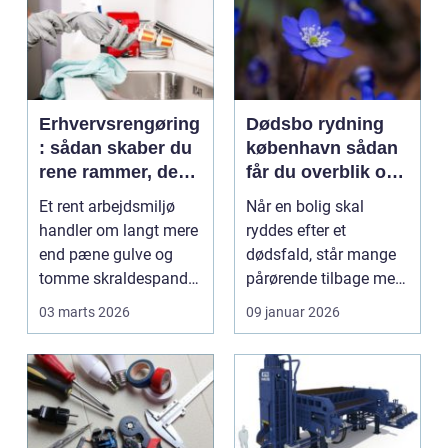
Erhvervsrengøring
Dødsbo rydning
: sådan skaber du
københavn sådan
rene rammer, der
får du overblik og
kan mærkes på
professionel hjælp
Et rent arbejdsmiljø
Når en bolig skal
bundlinjen
handler om langt mere
ryddes efter et
end pæne gulve og
dødsfald, står mange
tomme skraldespande.
pårørende tilbage med
Reng&...
en stor praktisk
03 marts 2026
09 januar 2026
opgave...