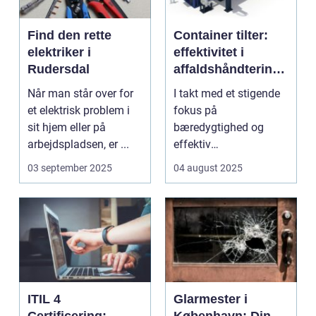
Find den rette
Container tilter:
elektriker i
effektivitet i
Rudersdal
affaldshåndtering
og
Når man står over for
I takt med et stigende
ressourcegenanve
et elektrisk problem i
fokus på
ndelse
sit hjem eller på
bæredygtighed og
arbejdspladsen, er ...
effektiv
ressourceudnyttelse
03 september 2025
04 august 2025
bliver spe...
ITIL 4
Glarmester i
Certificering:
København: Din