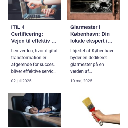
ITIL 4
Glarmester i
Certificering:
København: Din
Vejen til effektiv IT-
lokale ekspert i
service
glasløsninger
I en verden, hvor digital
I hjertet af København
management
transformation er
byder en dedikeret
afgørende for succes,
glarmester på en
bliver effektive service
verden af
ma...
glasløsning...
02 juli 2025
10 maj 2025