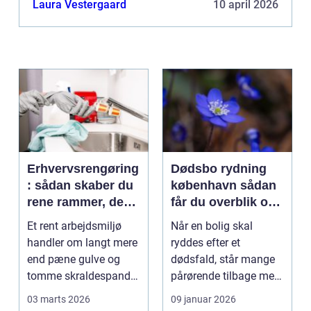
Laura Vestergaard
10 april 2026
Erhvervsrengøring
Dødsbo rydning
: sådan skaber du
københavn sådan
rene rammer, der
får du overblik og
kan mærkes på
professionel hjælp
Et rent arbejdsmiljø
Når en bolig skal
bundlinjen
handler om langt mere
ryddes efter et
end pæne gulve og
dødsfald, står mange
tomme skraldespande.
pårørende tilbage med
Reng&...
en stor praktisk
03 marts 2026
09 januar 2026
opgave...