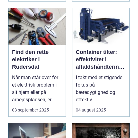
Find den rette
Container tilter:
elektriker i
effektivitet i
Rudersdal
affaldshåndtering
og
Når man står over for
I takt med et stigende
ressourcegenanve
et elektrisk problem i
fokus på
ndelse
sit hjem eller på
bæredygtighed og
arbejdspladsen, er ...
effektiv
ressourceudnyttelse
03 september 2025
04 august 2025
bliver spe...