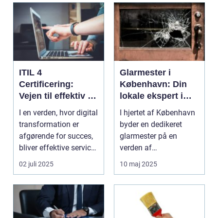
ITIL 4
Glarmester i
Certificering:
København: Din
Vejen til effektiv IT-
lokale ekspert i
service
glasløsninger
I en verden, hvor digital
I hjertet af København
management
transformation er
byder en dedikeret
afgørende for succes,
glarmester på en
bliver effektive service
verden af
ma...
glasløsning...
02 juli 2025
10 maj 2025