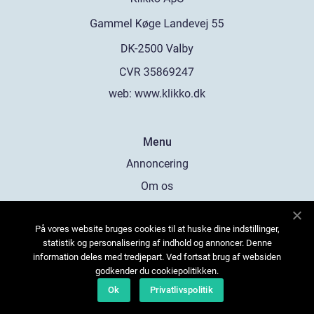
web:
www.klikko.dk
Menu
Annoncering
Om os
Cookies
På vores website bruges cookies til at huske dine indstillinger,
Kontakt os
statistik og personalisering af indhold og annoncer. Denne
Sitemap
information deles med tredjepart. Ved fortsat brug af websiden
godkender du cookiepolitikken.
Ok
Privatlivspolitik