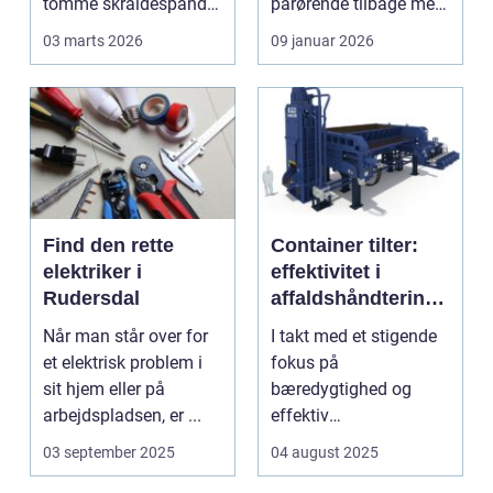
tomme skraldespande.
pårørende tilbage med
Reng&...
en stor praktisk
03 marts 2026
09 januar 2026
opgave...
Find den rette
Container tilter:
elektriker i
effektivitet i
Rudersdal
affaldshåndtering
og
Når man står over for
I takt med et stigende
ressourcegenanve
et elektrisk problem i
fokus på
ndelse
sit hjem eller på
bæredygtighed og
arbejdspladsen, er ...
effektiv
ressourceudnyttelse
03 september 2025
04 august 2025
bliver spe...