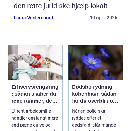
den rette juridiske hjælp lokalt
Laura Vestergaard
10 april 2026
Erhvervsrengøring
Dødsbo rydning
: sådan skaber du
københavn sådan
rene rammer, der
får du overblik og
kan mærkes på
professionel hjælp
Et rent arbejdsmiljø
Når en bolig skal
bundlinjen
handler om langt mere
ryddes efter et
end pæne gulve og
dødsfald, står mange