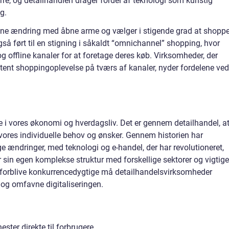
re, og detailhandlen drager fordel af teknologi som kunstig
g.
nne ændring med åbne arme og vælger i stigende grad at shopp
gså ført til en stigning i såkaldt “omnichannel” shopping, hvor
 offline kanaler for at foretage deres køb. Virksomheder, der
ent shoppingoplevelse på tværs af kanaler, nyder fordelene ved
le i vores økonomi og hverdagsliv. Det er gennem detailhandel, at
r vores individuelle behov og ønsker. Gennem historien har
 ændringer, med teknologi og e-handel, der har revolutioneret,
 sin egen komplekse struktur med forskellige sektorer og vigtige
at forblive konkurrencedygtige må detailhandelsvirksomheder
og omfavne digitaliseringen.
ester direkte til forbrugere.