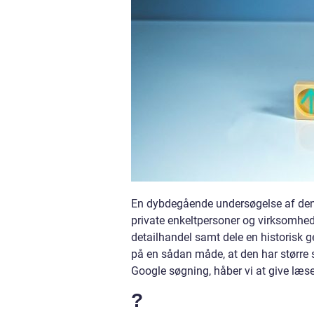
En dybdegående undersøgelse af denne
private enkeltpersoner og virksomhede
detailhandel samt dele en historisk g
på en sådan måde, at den har større s
Google søgning, håber vi at give læse
?