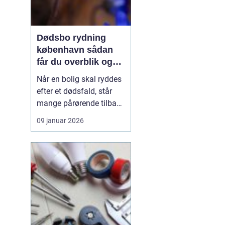
Dødsbo rydning
københavn sådan
får du overblik og
professionel hjælp
Når en bolig skal ryddes
efter et dødsfald, står
mange pårørende tilbage
med en stor praktisk
09 januar 2026
opgave oven i sorgen.
Der er møbler, papirer,
personlige ejendele og
måske et helt livs
samling af ting, som
skal gennemgås,
fordeles, sælges eller
bortskaf...