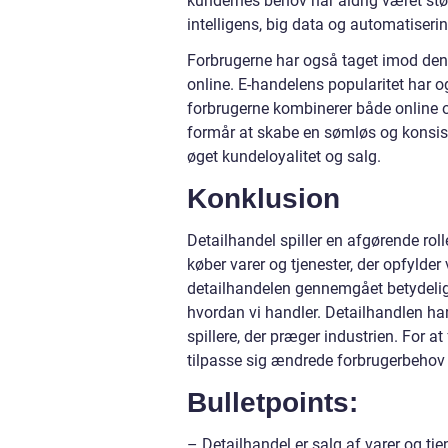
kundernes behov har aldrig været stør
intelligens, big data og automatiserin
Forbrugerne har også taget imod de
online. E-handelens popularitet har o
forbrugerne kombinerer både online og
formår at skabe en sømløs og konsist
øget kundeloyalitet og salg.
Konklusion
Detailhandel spiller en afgørende rol
køber varer og tjenester, der opfylde
detailhandelen gennemgået betydelige
hvordan vi handler. Detailhandlen har
spillere, der præger industrien. For 
tilpasse sig ændrede forbrugerbehov 
Bulletpoints:
– Detailhandel er salg af varer og tjen