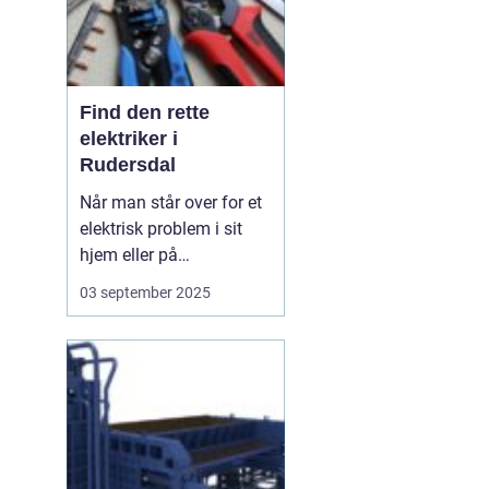
Find den rette
elektriker i
Rudersdal
Når man står over for et
elektrisk problem i sit
hjem eller på
arbejdspladsen, er det
03 september 2025
ofte nødvendigt med
professionel hjælp.
Elektriker Rudersdal er
søgeordet, der samler
opmærksomheden
omkring behovet for...