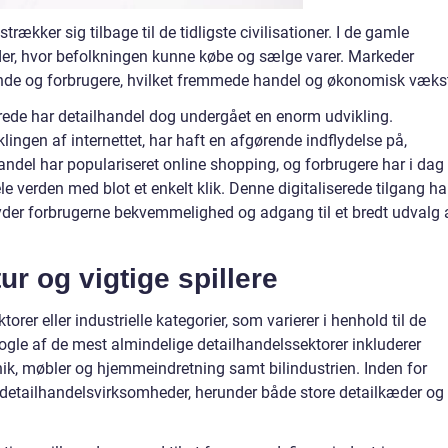
trækker sig tilbage til de tidligste civilisationer. I de gamle
eder, hvor befolkningen kunne købe og sælge varer. Markeder
de og forbrugere, hvilket fremmede handel og økonomisk væks
rede har detailhandel dog undergået en enorm udvikling.
ingen af internettet, har haft en afgørende indflydelse på,
ndel har populariseret online shopping, og forbrugere har i dag
e verden med blot et enkelt klik. Denne digitaliserede tilgang ha
yder forbrugerne bekvemmelighed og adgang til et bredt udvalg 
ur og vigtige spillere
torer eller industrielle kategorier, som varierer i henhold til de
 Nogle af de mest almindelige detailhandelssektorer inkluderer
nik, møbler og hjemmeindretning samt bilindustrien. Inden for
er detailhandelsvirksomheder, herunder både store detailkæder og