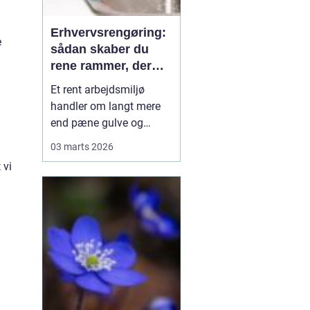
Erhvervsrengøring:
e
sådan skaber du
rene rammer, der
kan mærkes på
Et rent arbejdsmiljø
bundlinjen
handler om langt mere
end pæne gulve og
tomme skraldespande.
03 marts 2026
Rengøring påvirker
 vi
medarbejdernes trivsel,
kundernes
førstehåndsindtryk og i
sidste ende
virksomhedens
omdømme. Når ...