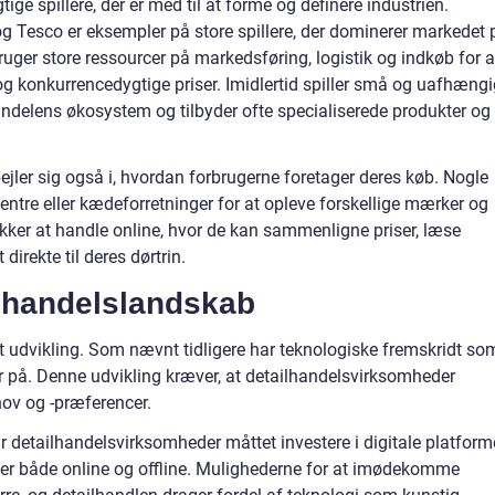
ge spillere, der er med til at forme og definere industrien.
Tesco er eksempler på store spillere, der dominerer markedet 
uger store ressourcer på markedsføring, logistik og indkøb for a
 konkurrencedygtige priser. Imidlertid spiller små og uafhæng
lhandelens økosystem og tilbyder ofte specialiserede produkter og
jler sig også i, hvordan forbrugerne foretager deres køb. Nogle
ntre eller kædeforretninger for at opleve forskellige mærker og
ækker at handle online, hvor de kan sammenligne priser, læse
direkte til deres dørtrin.
lhandelslandskab
nt udvikling. Som nævnt tidligere har teknologiske fremskridt so
 på. Denne udvikling kræver, at detailhandelsvirksomheder
hov og -præferencer.
r detailhandelsvirksomheder måttet investere i digitale platform
er både online og offline. Mulighederne for at imødekomme