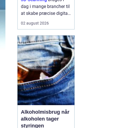
dag i mange brancher til
at skabe præcise digitale
kopier af fysiske
02 august 2026
omgivelser, produkter og
anlæg, og teknologien
gør det muligt at arbejde
hurtigere, mere ...
n
Alkoholmisbrug når
alkoholen tager
styringen