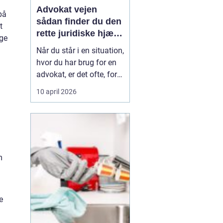
Advokat vejen
på
sådan finder du den
t
rette juridiske hjælp
ige
lokalt
Når du står i en situation,
hvor du har brug for en
advokat, er det ofte, fordi
livet har ændret sig på
10 april 2026
en måde, du ikke selv
kan styre. Det kan være
en skilsmisse, uenighed
om børnene, et dødsbo
efter en pårørende eller
m
køb og salg af bolig. I de
si...
e