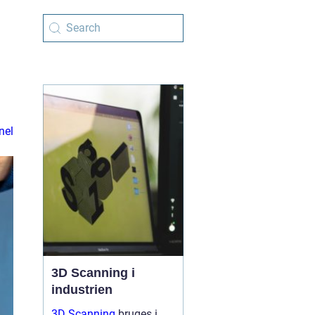
nel
3D Scanning i
industrien
3D Scanning
bruges i