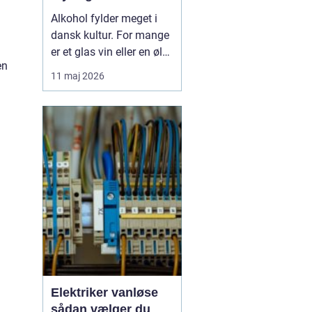
Alkohol fylder meget i
dansk kultur. For mange
er et glas vin eller en øl
en
forbundet med hygge,
11 maj 2026
fællesskab og
afslapning. Men for
nogle glider forbruget
stille og roligt over i
alkoholmisbru...
Elektriker vanløse
sådan vælger du