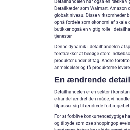
Detailhandelen har også en række vigti
Detailkæder som Walmart, Amazon og 
globalt niveau. Disse virksomheder br
opnå fordele som økonomi af skala og
butikker også en vigtig rolle i detai
tjenester.
Denne dynamik i detailhandelen afspe
foretrækker at besøge store indkøbsce
produkter under ét tag. Andre foretr
anmeldelser og få produkterne leveret 
En ændrende detai
Detailhandelen er en sektor i konsta
e-handel ændret den måde, vi handler
tilpasser sig til ændrede forbrugerbe
For at forblive konkurrencedygtige ha
og tilbyde sømløse shoppingoplevels