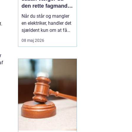
den rette fagmand
til opgaven
Når du står og mangler
en elektriker, handler det
t.
sjældent kun om at få
skiftet en stikkontakt.
08 maj 2026
Ofte er der også
spørgsmål om sikkerhed,
r
lovkrav og langsigtede
af
løsninger på spil. I
Vanløse, hvor mange
boliger er ældre
ejendomme blandet med
nyere bygg...