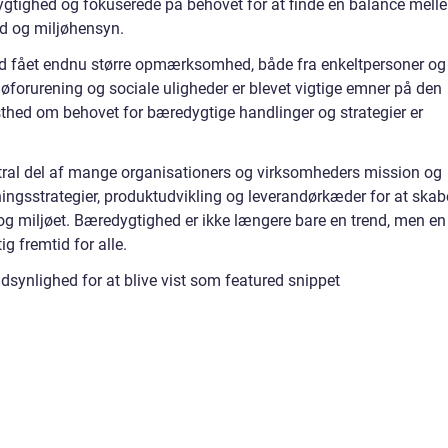
ygtighed og fokuserede på behovet for at finde en balance mell
d og miljøhensyn.
hed fået endnu større opmærksomhed, både fra enkeltpersoner og
øforurening og sociale uligheder er blevet vigtige emner på den
thed om behovet for bæredygtige handlinger og strategier er
tral del af mange organisationers og virksomheders mission og
tningsstrategier, produktudvikling og leverandørkæder for at skab
og miljøet. Bæredygtighed er ikke længere bare en trend, men en
g fremtid for alle.
ndsynlighed for at blive vist som featured snippet