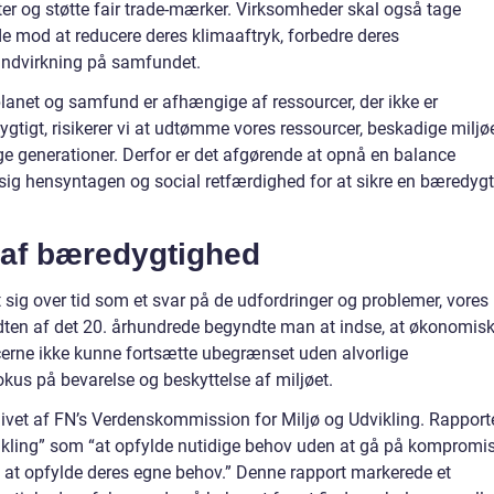
er og støtte fair trade-mærker. Virksomheder skal også tage
de mod at reducere deres klimaaftryk, forbedre deres
indvirkning på samfundet.
planet og samfund er afhængige af ressourcer, der ikke er
ygtigt, risikerer vi at udtømme vores ressourcer, beskadige miljø
dige generationer. Derfor er det afgørende at opnå en balance
 hensyntagen og social retfærdighed for at sikre en bæredygt
g af bæredygtighed
sig over tid som et svar på de udfordringer og problemer, vores
idten af det 20. århundrede begyndte man at indse, at økonomis
cerne ikke kunne fortsætte ubegrænset uden alvorlige
fokus på bevarelse og beskyttelse af miljøet.
ivet af FN’s Verdenskommission for Miljø og Udvikling. Rapport
ikling” som “at opfylde nutidige behov uden at gå på kompromi
l at opfylde deres egne behov.” Denne rapport markerede et