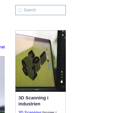
nel
3D Scanning i
industrien
3D Scanning
bruges i