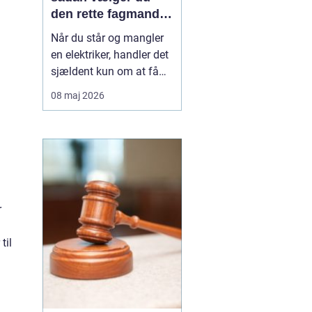
den rette fagmand
til opgaven
Når du står og mangler
en elektriker, handler det
sjældent kun om at få
skiftet en stikkontakt.
08 maj 2026
Ofte er der også
spørgsmål om sikkerhed,
lovkrav og langsigtede
løsninger på spil. I
Vanløse, hvor mange
boliger er ældre
ejendomme blandet med
r
nyere bygg...
n
til