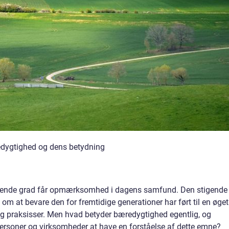
edygtighed og dens betydning
tigende grad får opmærksomhed i dagens samfund. Den stigende
om at bevare den for fremtidige generationer har ført til en øget
og praksisser. Men hvad betyder bæredygtighed egentlig, og
tpersoner og virksomheder at have en forståelse af dette emne?