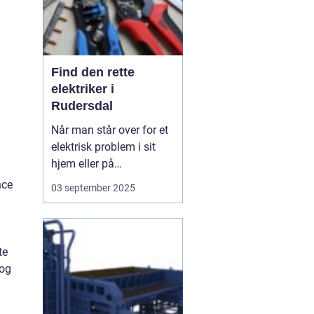
Find den rette
elektriker i
Rudersdal
Når man står over for et
elektrisk problem i sit
hjem eller på
arbejdspladsen, er det
nce
03 september 2025
ofte nødvendigt med
professionel hjælp.
Elektriker Rudersdal er
søgeordet, der samler
te
opmærksomheden
 og
omkring behovet for...