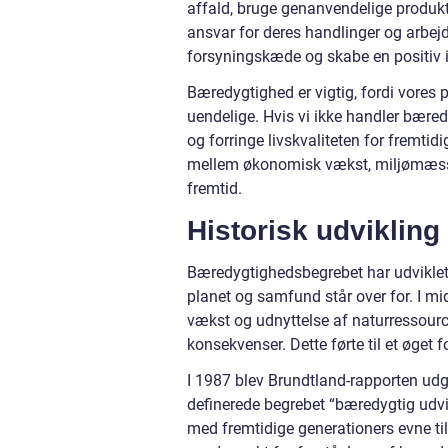
affald, bruge genanvendelige produkt
ansvar for deres handlinger og arbej
forsyningskæde og skabe en positiv 
Bæredygtighed er vigtig, fordi vores 
uendelige. Hvis vi ikke handler bæred
og forringe livskvaliteten for fremti
mellem økonomisk vækst, miljømæssig
fremtid.
Historisk udviklin
Bæredygtighedsbegrebet har udviklet 
planet og samfund står over for. I m
vækst og udnyttelse af naturressour
konsekvenser. Dette førte til et øget 
I 1987 blev Brundtland-rapporten udg
definerede begrebet “bæredygtig udv
med fremtidige generationers evne ti