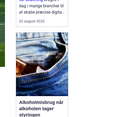
dag i mange brancher til
at skabe præcise digitale
kopier af fysiske
02 august 2026
omgivelser, produkter og
anlæg, og teknologien
gør det muligt at arbejde
hurtigere, mere ...
Alkoholmisbrug når
alkoholen tager
styringen