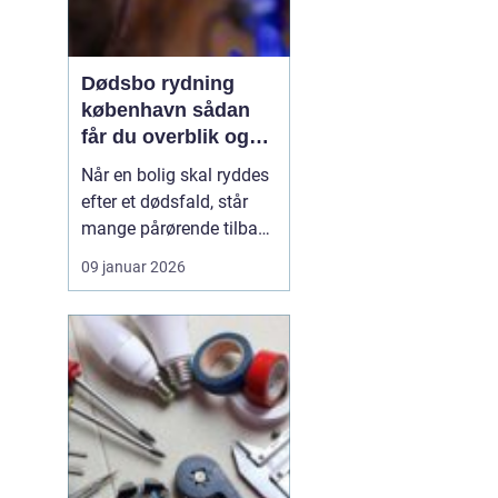
Dødsbo rydning
københavn sådan
får du overblik og
professionel hjælp
Når en bolig skal ryddes
efter et dødsfald, står
mange pårørende tilbage
med en stor praktisk
09 januar 2026
opgave oven i sorgen.
Der er møbler, papirer,
personlige ejendele og
måske et helt livs
samling af ting, som
skal gennemgås,
fordeles, sælges eller
bortskaf...