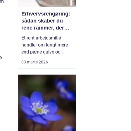
em
Erhvervsrengøring:
sådan skaber du
rene rammer, der
kan mærkes på
Et rent arbejdsmiljø
bundlinjen
handler om langt mere
end pæne gulve og
e
tomme skraldespande.
03 marts 2026
Rengøring påvirker
medarbejdernes trivsel,
kundernes
førstehåndsindtryk og i
sidste ende
virksomhedens
omdømme. Når ...