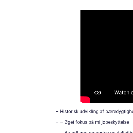
– Historisk udvikling af bæredygtigh
– – Øget fokus på miljøbeskyttelse
– – Brundtland-rapporten og definiti