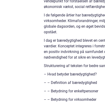
vendepunkt for forståelsen af bæred
økonomisk vækst, social retfærdighe
I de følgende årtier har bæredygtig
virksomheder. Klimaforandringer, milj
globale dagsorden, og en øget bevids
opstået.
I dag er bæredygtighed blevet en cen
værdier. Konceptet integreres i forre
en positiv indvirkning på samfundet 
nødvendighed for at sikre en levedygti
Strukturering af teksten for bedre sa
– Hvad betyder bæredygtighed?
– – Definition af bæredygtighed
– – Betydning for enkeltpersoner
– – Betydning for virksomheder