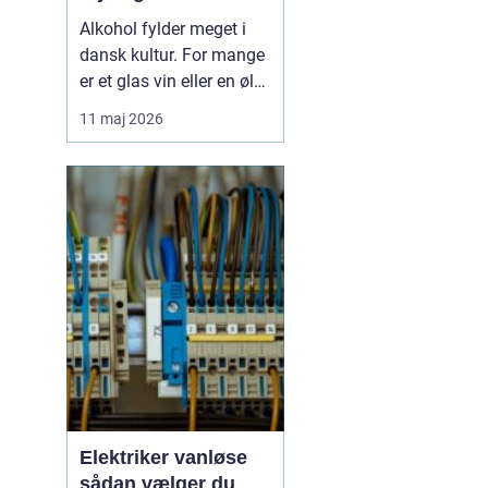
Alkohol fylder meget i
dansk kultur. For mange
er et glas vin eller en øl
forbundet med hygge,
11 maj 2026
fællesskab og
afslapning. Men for
nogle glider forbruget
stille og roligt over i
alkoholmisbru...
Elektriker vanløse
sådan vælger du