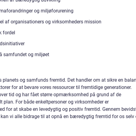
aforandringer og miljøforurening
el af organisationers og virksomheders mission
 fordel
sinitiativer
på samfundet og miljøet
s planets og samfunds fremtid. Det handler om at sikre en bala
orer for at bevare vores ressourcer til fremtidige generationer.
over tid og har fået større opmærksomhed på grund af de
balt plan. For både enkeltpersoner og virksomheder er
d for at skabe en levedygtig og positiv fremtid. Gennem bevids
kan vi alle bidrage til at opnå en bæredygtig fremtid for os selv