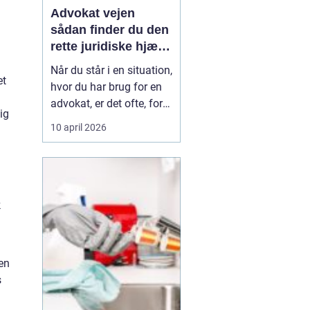
Advokat vejen
sådan finder du den
rette juridiske hjælp
lokalt
Når du står i en situation,
et
hvor du har brug for en
advokat, er det ofte, fordi
ig
livet har ændret sig på
10 april 2026
en måde, du ikke selv
kan styre. Det kan være
en skilsmisse, uenighed
om børnene, et dødsbo
efter en pårørende eller
k
køb og salg af bolig. I de
si...
en
s