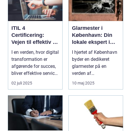
ITIL 4
Glarmester i
Certificering:
København: Din
Vejen til effektiv IT-
lokale ekspert i
service
glasløsninger
I en verden, hvor digital
I hjertet af København
management
transformation er
byder en dedikeret
afgørende for succes,
glarmester på en
bliver effektive service
verden af
ma...
glasløsning...
02 juli 2025
10 maj 2025