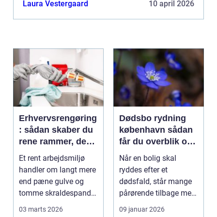
Laura Vestergaard
10 april 2026
Erhvervsrengøring
Dødsbo rydning
: sådan skaber du
københavn sådan
rene rammer, der
får du overblik og
kan mærkes på
professionel hjælp
Et rent arbejdsmiljø
Når en bolig skal
bundlinjen
handler om langt mere
ryddes efter et
end pæne gulve og
dødsfald, står mange
tomme skraldespande.
pårørende tilbage med
Reng&...
en stor praktisk
03 marts 2026
09 januar 2026
opgave...