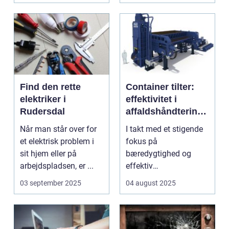
Find den rette
Container tilter:
elektriker i
effektivitet i
Rudersdal
affaldshåndtering
og
Når man står over for
I takt med et stigende
ressourcegenanve
et elektrisk problem i
fokus på
ndelse
sit hjem eller på
bæredygtighed og
arbejdspladsen, er ...
effektiv
ressourceudnyttelse
03 september 2025
04 august 2025
bliver spe...