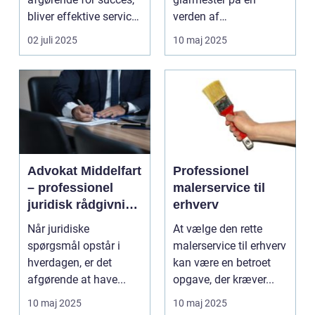
bliver effektive service
verden af
ma...
glasløsning...
02 juli 2025
10 maj 2025
Advokat Middelfart
Professionel
– professionel
malerservice til
juridisk rådgivning
erhverv
tæt på dig
Når juridiske
At vælge den rette
spørgsmål opstår i
malerservice til erhverv
hverdagen, er det
kan være en betroet
afgørende at have...
opgave, der kræver...
10 maj 2025
10 maj 2025