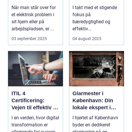
og
Når man står over for
I takt med et stigende
ressourcegenanve
et elektrisk problem i
fokus på
ndelse
sit hjem eller på
bæredygtighed og
arbejdspladsen, er ...
effektiv
ressourceudnyttelse
03 september 2025
04 august 2025
bliver spe...
ITIL 4
Glarmester i
Certificering:
København: Din
Vejen til effektiv IT-
lokale ekspert i
service
glasløsninger
I en verden, hvor digital
I hjertet af København
management
transformation er
byder en dedikeret
afgørende for succes,
glarmester på en