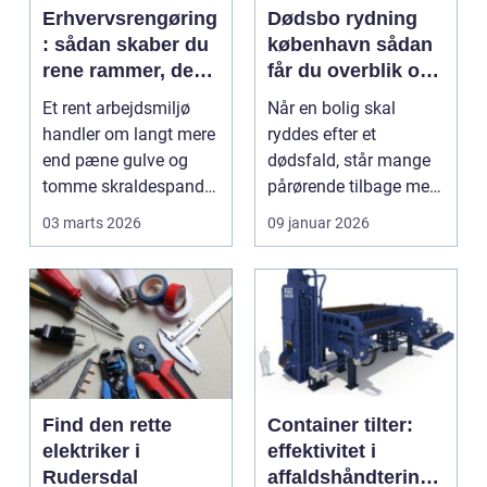
Erhvervsrengøring
Dødsbo rydning
: sådan skaber du
københavn sådan
rene rammer, der
får du overblik og
kan mærkes på
professionel hjælp
Et rent arbejdsmiljø
Når en bolig skal
bundlinjen
handler om langt mere
ryddes efter et
end pæne gulve og
dødsfald, står mange
tomme skraldespande.
pårørende tilbage med
Reng&...
en stor praktisk
03 marts 2026
09 januar 2026
opgave...
Find den rette
Container tilter:
elektriker i
effektivitet i
Rudersdal
affaldshåndtering