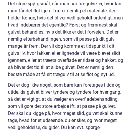
Det store spørgsmål, når man har trægulve, er, hvordan
man får det flot igen. Træ er nemlig et materiale, der
holder længe, hvis det bliver vedligeholdt ordenligt, men
hvad indebærer det egentlig? Først og fremmest skal
gulvet behandles, hvis det ikke er det i forvejen. Det er
nemlig efterbehandlingen, som vil passe på dit gulv
mange år frem. Der vil dog komme et tidspunkt i dit
gulvs liv, hvor lakken eller lignende vil være blevet slidt
igennem, eller at træets overflade er ridset og hakket, og
så bliver det tid til at slibe gulvet. Det er nemlig den
bedste måde at få sit trægulv til at se flot og nyt ud.
Det er dog ikke noget, som bare kan foretages i tide og
utide, da gulvet bliver tyndere og tyndere for hver gang,
så det er vigtigt, at du vælger en overfladebehandling,
som vil gøre det store arbejde ift. at passe på gulvet.
Der skal du kigge på, hvor meget slid, gulvet skal kunne
tage, hvad for et udseende, du ønsker, og hvor meget
vedligeholdelse, du gider. Du kan evt. spørge