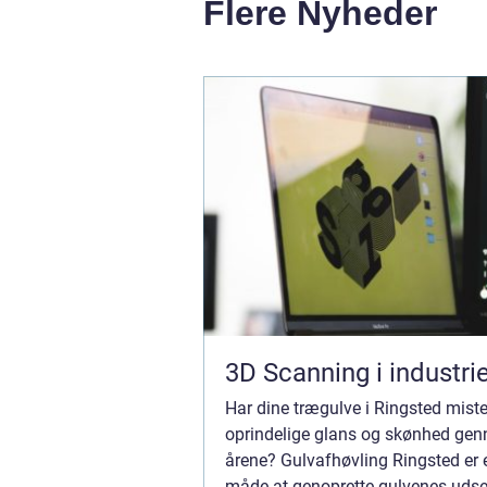
Flere Nyheder
3D Scanning i industri
Har dine trægulve i Ringsted miste
oprindelige glans og skønhed ge
årene? Gulvafhøvling Ringsted er e
måde at genoprette gulvenes udse