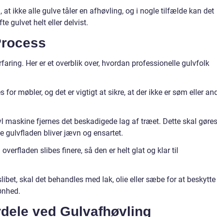
t ikke alle gulve tåler en afhøvling, og i nogle tilfælde kan det
 gulvet helt eller delvist.
Process
aring. Her er et overblik over, hvordan professionelle gulvfolk
r møbler, og det er vigtigt at sikre, at der ikke er søm eller an
l maskine fjernes det beskadigede lag af træet. Dette skal gøre
e gulvfladen bliver jævn og ensartet.
overfladen slibes finere, så den er helt glat og klar til
slibet, skal det behandles med lak, olie eller sæbe for at beskytte
ønhed.
dele ved Gulvafhøvling