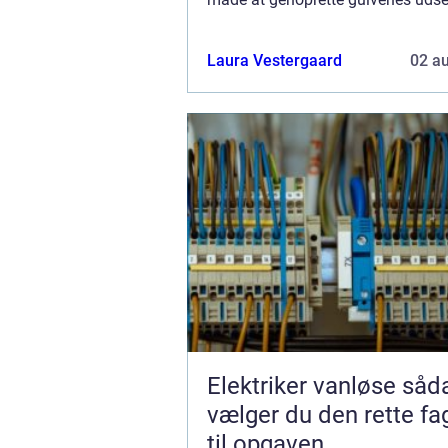
så de igen kan fremstå som nye. I 
Laura Vestergaard
02 a
Elektriker vanløse sådan
vælger du den rette f
til opgaven