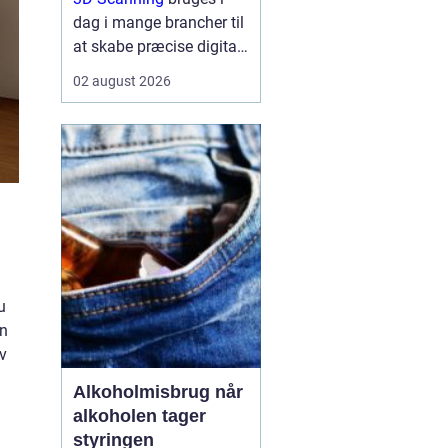
dag i mange brancher til
at skabe præcise digitale
kopier af fysiske
02 august 2026
omgivelser, produkter og
anlæg, og teknologien
gør det muligt at arbejde
hurtigere, mere ...
u
in
lv
Alkoholmisbrug når
alkoholen tager
styringen