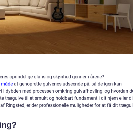
 deres oprindelige glans og skønhed gennem årene?
v måde
at genoprette gulvenes udseende på, så de igen kan
 vi i dybden med processen omkring gulvafhøvling, og hvordan d
te trægulve til et smukt og holdbart fundament i dit hjem eller d
f Ringsted, er der professionelle muligheder for at få dit trægu
ing?