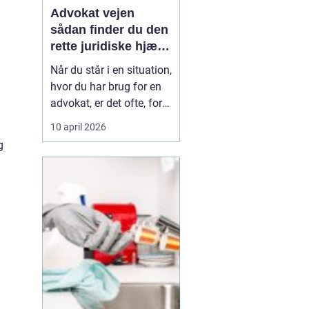
Advokat vejen
sådan finder du den
rette juridiske hjælp
lokalt
Når du står i en situation,
hvor du har brug for en
advokat, er det ofte, fordi
livet har ændret sig på
10 april 2026
en måde, du ikke selv
g
kan styre. Det kan være
en skilsmisse, uenighed
om børnene, et dødsbo
efter en pårørende eller
køb og salg af bolig. I de
si...