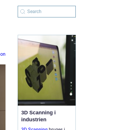
ion
3D Scanning i
industrien
3D Scanning
bruges i