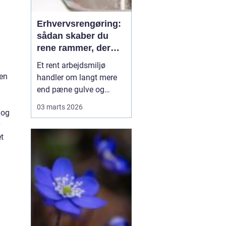
Erhvervsrengøring:
sådan skaber du
rene rammer, der
kan mærkes på
Et rent arbejdsmiljø
bundlinjen
 en
handler om langt mere
end pæne gulve og
tomme skraldespande.
03 marts 2026
 og
Rengøring påvirker
medarbejdernes trivsel,
t
kundernes
førstehåndsindtryk og i
sidste ende
virksomhedens
omdømme. Når ...