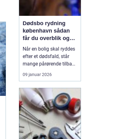
Dødsbo rydning
københavn sådan
får du overblik og
professionel hjælp
Når en bolig skal ryddes
efter et dødsfald, står
mange pårørende tilbage
med en stor praktisk
09 januar 2026
opgave oven i sorgen.
Der er møbler, papirer,
personlige ejendele og
måske et helt livs
samling af ting, som
skal gennemgås,
fordeles, sælges eller
bortskaf...