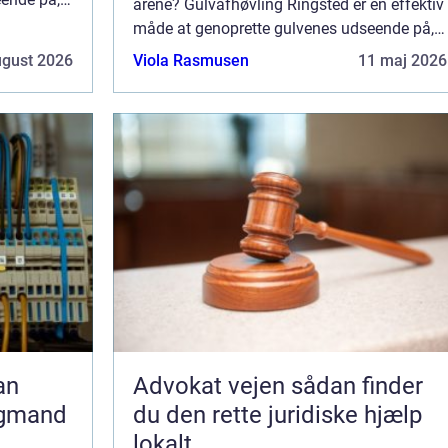
årene? Gulvafhøvling Ringsted er en effektiv
de...
måde at genoprette gulvenes udseende på,
så de igen kan fremstå som nye. I de...
ugust 2026
Viola Rasmusen
11 maj 2026
Advokat vejen sådan finder
agmand
du den rette juridiske hjælp
lokalt