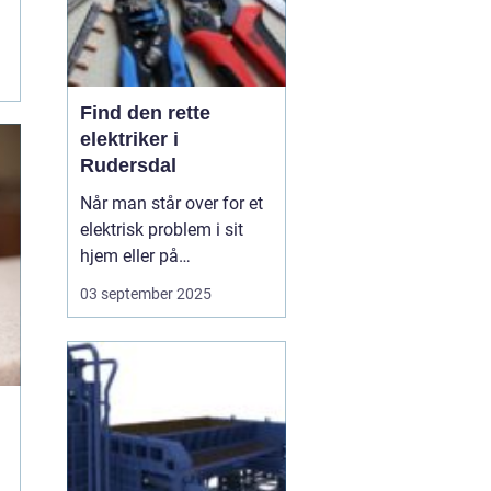
Find den rette
elektriker i
Rudersdal
Når man står over for et
elektrisk problem i sit
hjem eller på
arbejdspladsen, er det
03 september 2025
ofte nødvendigt med
professionel hjælp.
Elektriker Rudersdal er
søgeordet, der samler
opmærksomheden
omkring behovet for...