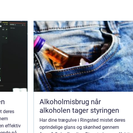
en
Alkoholmisbrug når
alkoholen tager styringen
t deres
nnem
Har dine trægulve i Ringsted mistet deres
n effektiv
oprindelige glans og skønhed gennem
ende på,