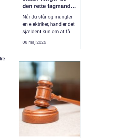
den rette fagmand
til opgaven
Når du står og mangler
en elektriker, handler det
sjældent kun om at få
skiftet en stikkontakt.
08 maj 2026
Ofte er der også
spørgsmål om sikkerhed,
dre
lovkrav og langsigtede
løsninger på spil. I
Vanløse, hvor mange
s
boliger er ældre
ejendomme blandet med
nyere bygg...