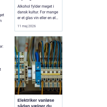
Alkohol fylder meget i
dansk kultur. For mange
get
er et glas vin eller en øl
om
forbundet med hygge,
11 maj 2026
fællesskab og
afslapning. Men for
nogle glider forbruget
er:
stille og roligt over i
alkoholmisbru...
t
Elektriker vanløse
sådan vælger du