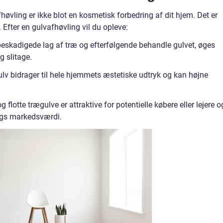
høvling er ikke blot en kosmetisk forbedring af dit hjem. Det er
. Efter en gulvafhøvling vil du opleve:
beskadigede lag af træ og efterfølgende behandle gulvet, øges
g slitage.
ulv bidrager til hele hjemmets æstetiske udtryk og kan højne
flotte trægulve er attraktive for potentielle købere eller lejere o
ligs markedsværdi.