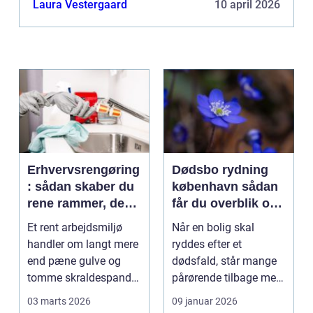
Laura Vestergaard
10 april 2026
Erhvervsrengøring
Dødsbo rydning
: sådan skaber du
københavn sådan
rene rammer, der
får du overblik og
kan mærkes på
professionel hjælp
Et rent arbejdsmiljø
Når en bolig skal
bundlinjen
handler om langt mere
ryddes efter et
end pæne gulve og
dødsfald, står mange
tomme skraldespande.
pårørende tilbage med
Reng&...
en stor praktisk
03 marts 2026
09 januar 2026
opgave...