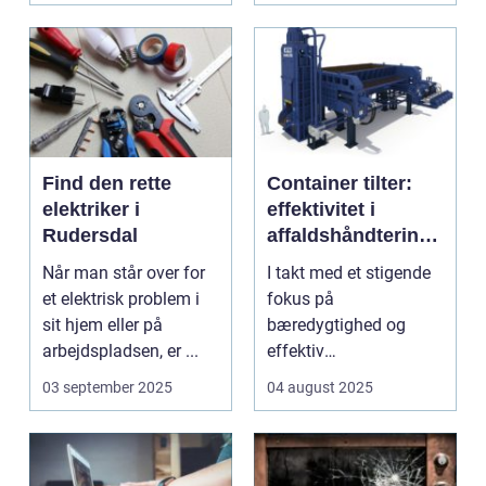
Find den rette
Container tilter:
elektriker i
effektivitet i
Rudersdal
affaldshåndtering
og
Når man står over for
I takt med et stigende
ressourcegenanve
et elektrisk problem i
fokus på
ndelse
sit hjem eller på
bæredygtighed og
arbejdspladsen, er ...
effektiv
ressourceudnyttelse
03 september 2025
04 august 2025
bliver spe...