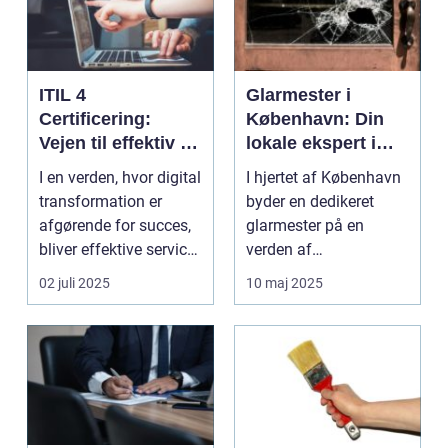
ITIL 4
Glarmester i
Certificering:
København: Din
Vejen til effektiv IT-
lokale ekspert i
service
glasløsninger
I en verden, hvor digital
I hjertet af København
management
transformation er
byder en dedikeret
afgørende for succes,
glarmester på en
bliver effektive service
verden af
ma...
glasløsning...
02 juli 2025
10 maj 2025