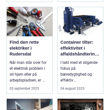
opgave...
Find den rette
Container tilter:
elektriker i
effektivitet i
Rudersdal
affaldshåndtering
og
Når man står over for
I takt med et stigende
ressourcegenanve
et elektrisk problem i
fokus på
ndelse
sit hjem eller på
bæredygtighed og
arbejdspladsen, er ...
effektiv
ressourceudnyttelse
03 september 2025
04 august 2025
bliver spe...