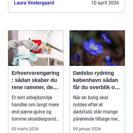
holder prisen forholdsvis langt nede, når du skal...
Laura Vestergaard
10 april 2026
Erhvervsrengøring
Dødsbo rydning
: sådan skaber du
københavn sådan
rene rammer, der
får du overblik og
kan mærkes på
professionel hjælp
Et rent arbejdsmiljø
Når en bolig skal
bundlinjen
handler om langt mere
ryddes efter et
end pæne gulve og
dødsfald, står mange
tomme skraldespande.
pårørende tilbage med
Reng&...
en stor praktisk
03 marts 2026
09 januar 2026