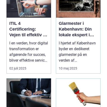
ITIL 4
Glarmester i
Certificering:
København: Din
Vejen til effektiv IT-
lokale ekspert i
service
glasløsninger
I en verden, hvor digital
I hjertet af København
management
transformation er
byder en dedikeret
afgørende for succes,
glarmester på en
bliver effektive service
verden af
ma...
glasløsning...
02 juli 2025
10 maj 2025