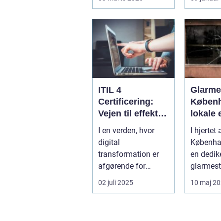
Reng&...
praktisk 
ITIL 4
Glarmes
Certificering:
Københ
Vejen til effektiv
lokale 
IT-service
glaslø
I en verden, hvor
I hjertet 
management
digital
Københa
transformation er
en dedik
afgørende for
glarmest
succes, bliver
verden a
02 juli 2025
10 maj 2
effektive service
glasløsni
ma...