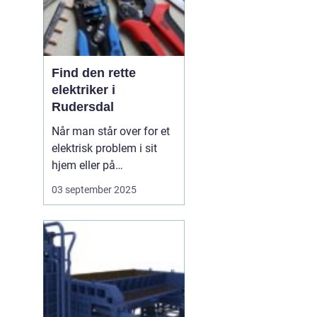
Find den rette
elektriker i
Rudersdal
Når man står over for et
elektrisk problem i sit
hjem eller på
arbejdspladsen, er det
03 september 2025
ofte nødvendigt med
professionel hjælp.
Elektriker Rudersdal er
søgeordet, der samler
opmærksomheden
omkring behovet for...