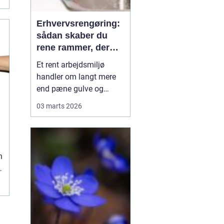
Erhvervsrengøring:
sådan skaber du
rene rammer, der
kan mærkes på
Et rent arbejdsmiljø
bundlinjen
handler om langt mere
end pæne gulve og
tomme skraldespande.
03 marts 2026
Rengøring påvirker
medarbejdernes trivsel,
kundernes
førstehåndsindtryk og i
n
sidste ende
virksomhedens
omdømme. Når ...