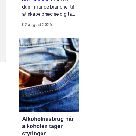
dag i mange brancher til
at skabe præcise digitale
kopier af fysiske
02 august 2026
omgivelser, produkter og
anlæg, og teknologien
gør det muligt at arbejde
hurtigere, mere ...
Alkoholmisbrug når
alkoholen tager
styringen