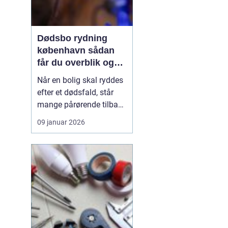
Dødsbo rydning
københavn sådan
får du overblik og
professionel hjælp
Når en bolig skal ryddes
efter et dødsfald, står
mange pårørende tilbage
med en stor praktisk
09 januar 2026
opgave oven i sorgen.
Der er møbler, papirer,
personlige ejendele og
måske et helt livs
samling af ting, som
skal gennemgås,
fordeles, sælges eller
bortskaf...