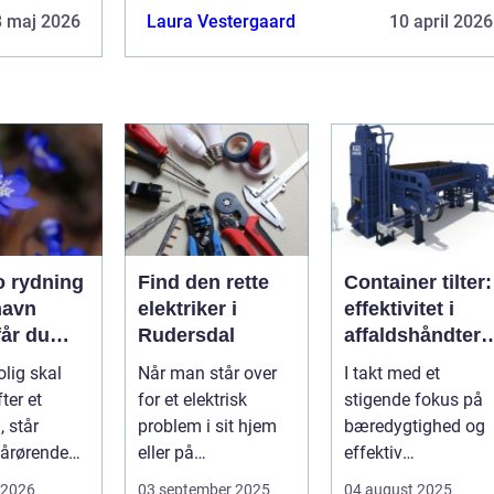
8 maj 2026
Laura Vestergaard
10 april 2026
 rydning
Find den rette
Container tilter:
havn
elektriker i
effektivitet i
får du
Rudersdal
affaldshåndteri
k og
g og
olig skal
Når man står over
I takt med et
sionel
ressourcegena
ter et
for et elektrisk
stigende fokus på
vendelse
, står
problem i sit hjem
bæredygtighed og
årørende
eller på
effektiv
med en stor
arbejdspladsen, er
ressourceudnyttels
 2026
03 september 2025
04 august 2025