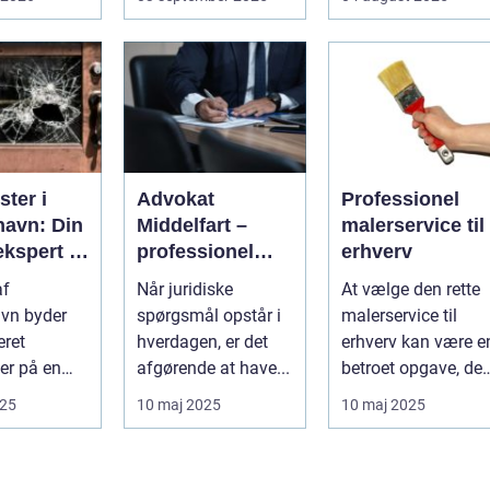
opgave...
...
bliver spe...
ter i
Advokat
Professionel
avn: Din
Middelfart –
malerservice til
ekspert i
professionel
erhverv
sninger
juridisk
af
Når juridiske
At vælge den rette
rådgivning tæt
vn byder
spørgsmål opstår i
malerservice til
på dig
eret
hverdagen, er det
erhverv kan være e
er på en
afgørende at have...
betroet opgave, der
f
kræver...
025
10 maj 2025
10 maj 2025
ng...