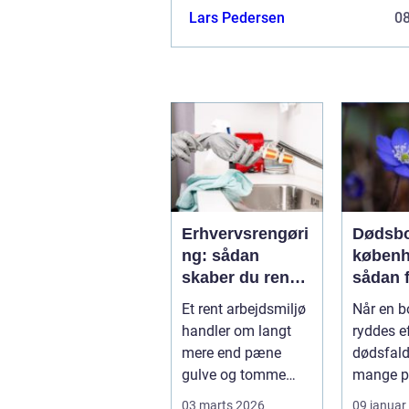
Lars Pedersen
0
Erhvervsrengøri
Dødsbo
ng: sådan
køben
skaber du rene
sådan 
rammer, der kan
overbli
Et rent arbejdsmiljø
Når en b
mærkes på
profes
handler om langt
ryddes ef
bundlinjen
hjælp
mere end pæne
dødsfald
gulve og tomme
mange p
skraldespande.
tilbage 
03 marts 2026
09 januar