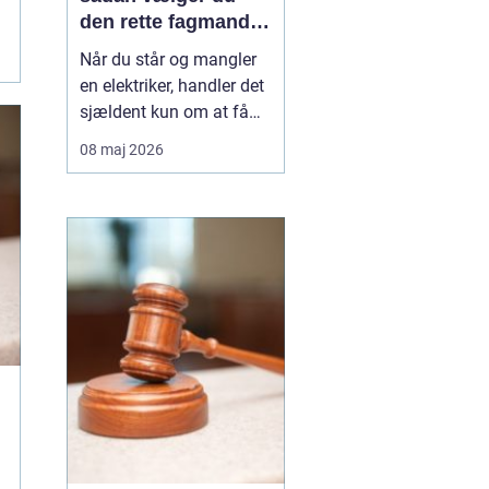
den rette fagmand
til opgaven
Når du står og mangler
en elektriker, handler det
sjældent kun om at få
skiftet en stikkontakt.
08 maj 2026
Ofte er der også
spørgsmål om sikkerhed,
lovkrav og langsigtede
løsninger på spil. I
Vanløse, hvor mange
boliger er ældre
ejendomme blandet med
nyere bygg...