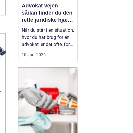
Advokat vejen
sådan finder du den
rette juridiske hjælp
lokalt
Når du står i en situation,
hvor du har brug for en
advokat, er det ofte, fordi
livet har ændret sig på
10 april 2026
en måde, du ikke selv
kan styre. Det kan være
en skilsmisse, uenighed
om børnene, et dødsbo
efter en pårørende eller
n
køb og salg af bolig. I de
si...
n
e