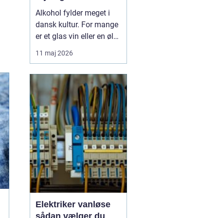
Alkohol fylder meget i
dansk kultur. For mange
er et glas vin eller en øl
forbundet med hygge,
11 maj 2026
fællesskab og
afslapning. Men for
nogle glider forbruget
stille og roligt over i
alkoholmisbru...
Elektriker vanløse
sådan vælger du