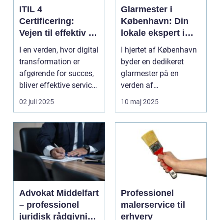
ITIL 4
Glarmester i
Certificering:
København: Din
Vejen til effektiv IT-
lokale ekspert i
service
glasløsninger
I en verden, hvor digital
I hjertet af København
management
transformation er
byder en dedikeret
afgørende for succes,
glarmester på en
bliver effektive service
verden af
ma...
glasløsning...
02 juli 2025
10 maj 2025
Advokat Middelfart
Professionel
– professionel
malerservice til
juridisk rådgivning
erhverv