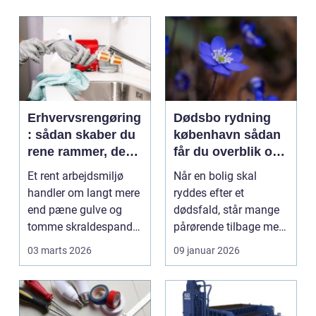
Erhvervsrengøring
Dødsbo rydning
: sådan skaber du
københavn sådan
rene rammer, der
får du overblik og
kan mærkes på
professionel hjælp
Et rent arbejdsmiljø
Når en bolig skal
bundlinjen
handler om langt mere
ryddes efter et
end pæne gulve og
dødsfald, står mange
tomme skraldespande.
pårørende tilbage med
Reng&...
en stor praktisk
03 marts 2026
09 januar 2026
opgave...