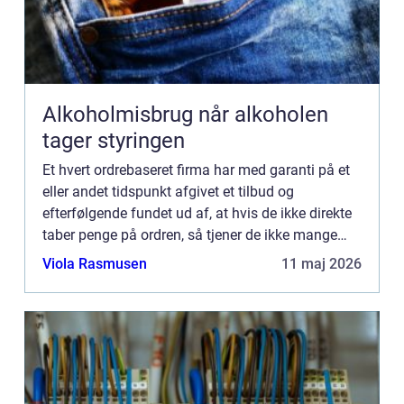
Alkoholmisbrug når alkoholen
tager styringen
Et hvert ordrebaseret firma har med garanti på et
eller andet tidspunkt afgivet et tilbud og
efterfølgende fundet ud af, at hvis de ikke direkte
taber penge på ordren, så tjener de ikke mange
penge på ordren. De fleste har sikkert også prøvet
Viola Rasmusen
11 maj 2026
at smid...