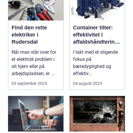
Find den rette
Container tilter:
elektriker i
effektivitet i
Rudersdal
affaldshåndtering
og
Når man står over for
I takt med et stigende
ressourcegenanve
et elektrisk problem i
fokus på
ndelse
sit hjem eller på
bæredygtighed og
arbejdspladsen, er ...
effektiv
ressourceudnyttelse
03 september 2025
04 august 2025
bliver spe...