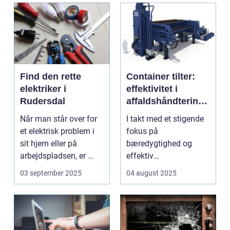
Find den rette
Container tilter:
elektriker i
effektivitet i
Rudersdal
affaldshåndtering
og
Når man står over for
I takt med et stigende
ressourcegenanve
et elektrisk problem i
fokus på
ndelse
sit hjem eller på
bæredygtighed og
arbejdspladsen, er ...
effektiv
ressourceudnyttelse
03 september 2025
04 august 2025
bliver spe...