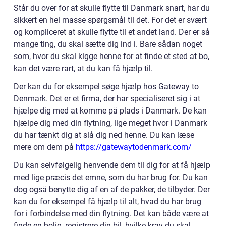
Står du over for at skulle flytte til Danmark snart, har du
sikkert en hel masse spørgsmål til det. For det er svært
og kompliceret at skulle flytte til et andet land. Der er så
mange ting, du skal sætte dig ind i. Bare sådan noget
som, hvor du skal kigge henne for at finde et sted at bo,
kan det være rart, at du kan få hjælp til.
Der kan du for eksempel søge hjælp hos Gateway to
Denmark. Det er et firma, der har specialiseret sig i at
hjælpe dig med at komme på plads i Danmark. De kan
hjælpe dig med din flytning, lige meget hvor i Danmark
du har tænkt dig at slå dig ned henne. Du kan læse
mere om dem på
https://gatewaytodenmark.com/
Du kan selvfølgelig henvende dem til dig for at få hjælp
med lige præcis det emne, som du har brug for. Du kan
dog også benytte dig af en af de pakker, de tilbyder. Der
kan du for eksempel få hjælp til alt, hvad du har brug
for i forbindelse med din flytning. Det kan både være at
finde en bolig, registrere din bil, hvilke krav du skal