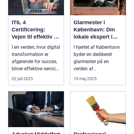
ITIL 4
Glarmester i
Certificering:
København: Din
Vejen til effektiv IT-
lokale ekspert i
service
glasløsninger
I en verden, hvor digital
I hjertet af København
management
transformation er
byder en dedikeret
afgørende for succes,
glarmester på en
bliver effektive service
verden af
ma...
glasløsning...
02 juli 2025
10 maj 2025