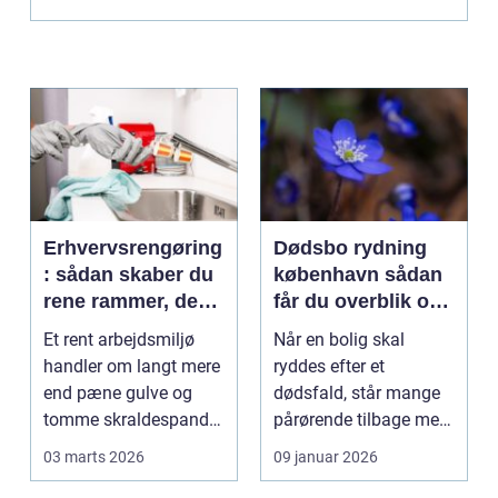
Erhvervsrengøring
Dødsbo rydning
: sådan skaber du
københavn sådan
rene rammer, der
får du overblik og
kan mærkes på
professionel hjælp
Et rent arbejdsmiljø
Når en bolig skal
bundlinjen
handler om langt mere
ryddes efter et
end pæne gulve og
dødsfald, står mange
tomme skraldespande.
pårørende tilbage med
Reng&...
en stor praktisk
03 marts 2026
09 januar 2026
opgave...