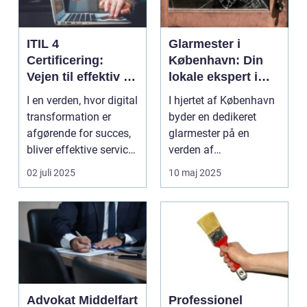
ITIL 4
Glarmester i
Certificering:
København: Din
Vejen til effektiv IT-
lokale ekspert i
service
glasløsninger
I en verden, hvor digital
I hjertet af København
management
transformation er
byder en dedikeret
afgørende for succes,
glarmester på en
bliver effektive service
verden af
ma...
glasløsning...
02 juli 2025
10 maj 2025
Advokat Middelfart
Professionel