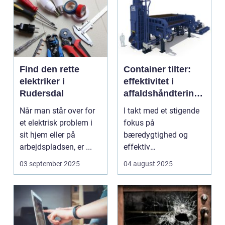
Find den rette
Container tilter:
elektriker i
effektivitet i
Rudersdal
affaldshåndtering
og
Når man står over for
I takt med et stigende
ressourcegenanve
et elektrisk problem i
fokus på
ndelse
sit hjem eller på
bæredygtighed og
arbejdspladsen, er ...
effektiv
ressourceudnyttelse
03 september 2025
04 august 2025
bliver spe...