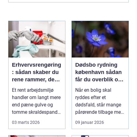
Erhvervsrengøring
Dødsbo rydning
: sådan skaber du
københavn sådan
rene rammer, der
får du overblik og
kan mærkes på
professionel hjælp
Et rent arbejdsmiljø
Når en bolig skal
bundlinjen
handler om langt mere
ryddes efter et
end pæne gulve og
dødsfald, står mange
tomme skraldespande.
pårørende tilbage med
Reng&...
en stor praktisk
03 marts 2026
09 januar 2026
opgave...