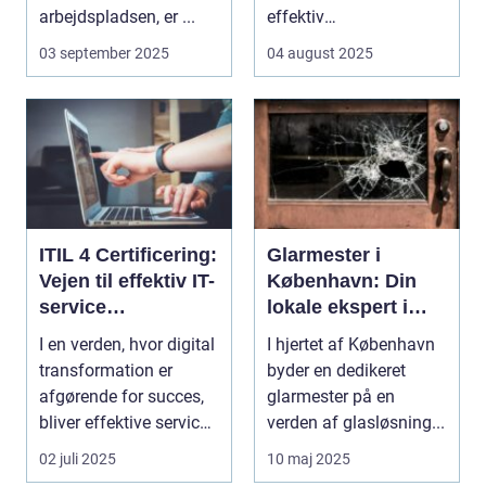
arbejdspladsen, er ...
effektiv
ressourceudnyttelse
03 september 2025
04 august 2025
bliver spe...
ITIL 4 Certificering:
Glarmester i
Vejen til effektiv IT-
København: Din
service
lokale ekspert i
management
glasløsninger
I en verden, hvor digital
I hjertet af København
transformation er
byder en dedikeret
afgørende for succes,
glarmester på en
bliver effektive service
verden af glasløsning...
ma...
02 juli 2025
10 maj 2025