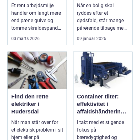
kan mærkes på
professionel hjælp
Et rent arbejdsmiljø
Når en bolig skal
bundlinjen
handler om langt mere
ryddes efter et
end pæne gulve og
dødsfald, står mange
tomme skraldespande.
pårørende tilbage med
Reng&...
en stor praktisk
03 marts 2026
09 januar 2026
opgave...
Find den rette
Container tilter:
elektriker i
effektivitet i
Rudersdal
affaldshåndtering
og
Når man står over for
I takt med et stigende
ressourcegenanve
et elektrisk problem i sit
fokus på
ndelse
hjem eller på
bæredygtighed og