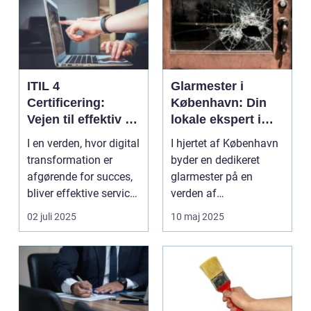
ITIL 4
Glarmester i
Certificering:
København: Din
Vejen til effektiv IT-
lokale ekspert i
service
glasløsninger
I en verden, hvor digital
I hjertet af København
management
transformation er
byder en dedikeret
afgørende for succes,
glarmester på en
bliver effektive service
verden af
ma...
glasløsning...
02 juli 2025
10 maj 2025