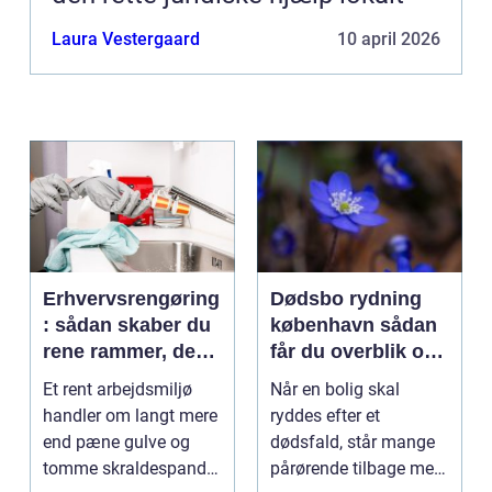
Laura Vestergaard
10 april 2026
Erhvervsrengøring
Dødsbo rydning
: sådan skaber du
københavn sådan
rene rammer, der
får du overblik og
kan mærkes på
professionel hjælp
Et rent arbejdsmiljø
Når en bolig skal
bundlinjen
handler om langt mere
ryddes efter et
end pæne gulve og
dødsfald, står mange
tomme skraldespande.
pårørende tilbage med