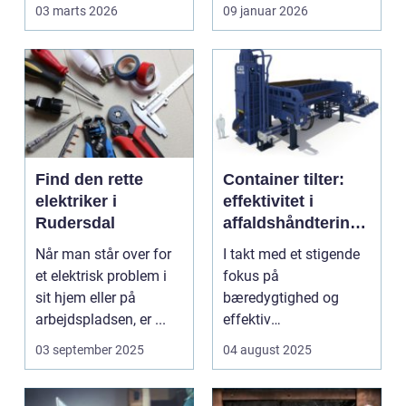
Reng&...
en stor praktisk
03 marts 2026
09 januar 2026
opgave...
Find den rette
Container tilter:
elektriker i
effektivitet i
Rudersdal
affaldshåndtering
og
Når man står over for
I takt med et stigende
ressourcegenanve
et elektrisk problem i
fokus på
ndelse
sit hjem eller på
bæredygtighed og
arbejdspladsen, er ...
effektiv
ressourceudnyttelse
03 september 2025
04 august 2025
bliver spe...