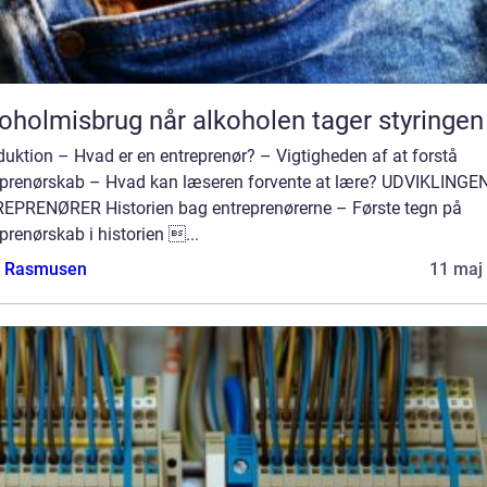
Alkoholmisbrug når alkoholen tager styringen
duktion – Hvad er en entreprenør? – Vigtigheden af at forstå
eprenørskab – Hvad kan læseren forvente at lære? UDVIKLINGE
EPRENØRER Historien bag entreprenørerne – Første tegn på
prenørskab i historien ...
a Rasmusen
11 maj