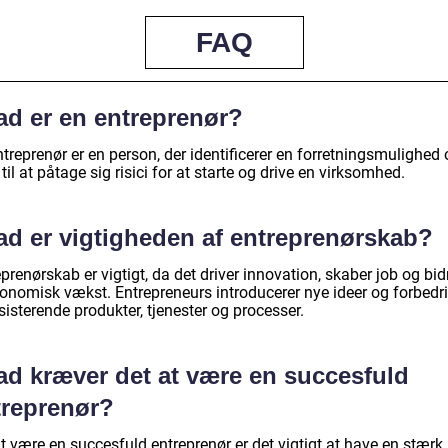
FAQ
ad er en entreprenør?
treprenør er en person, der identificerer en forretningsmulighed 
g til at påtage sig risici for at starte og drive en virksomhed.
ad er vigtigheden af entreprenørskab?
prenørskab er vigtigt, da det driver innovation, skaber job og bid
økonomisk vækst. Entrepreneurs introducerer nye ideer og forbedr
ksisterende produkter, tjenester og processer.
ad kræver det at være en succesfuld
treprenør?
t være en succesfuld entreprenør er det vigtigt at have en stærk