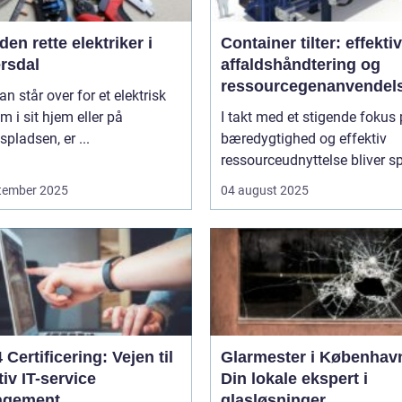
den rette elektriker i
Container tilter: effektivi
rsdal
affaldshåndtering og
ressourcegenanvendel
n står over for et elektrisk
m i sit hjem eller på
I takt med et stigende fokus
spladsen, er ...
bæredygtighed og effektiv
ressourceudnyttelse bliver sp
tember 2025
04 august 2025
4 Certificering: Vejen til
Glarmester i Københav
tiv IT-service
Din lokale ekspert i
agement
glasløsninger