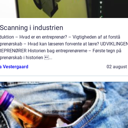
Scanning i industrien
duktion – Hvad er en entreprenør? – Vigtigheden af at forstå
eprenørskab – Hvad kan læseren forvente at lære? UDVIKLINGE
EPRENØRER Historien bag entreprenørerne – Første tegn på
prenørskab i historien ...
a Vestergaard
02 august