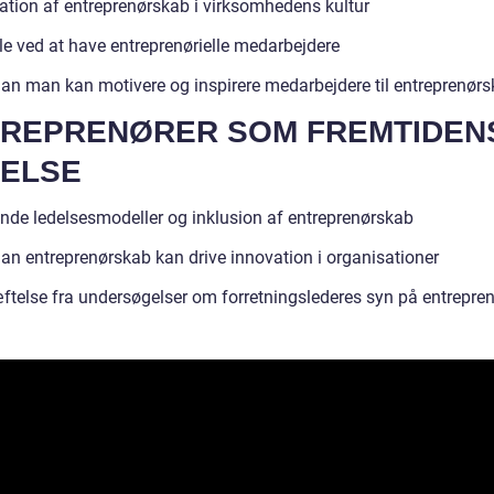
ration af entreprenørskab i virksomhedens kultur
le ved at have entreprenørielle medarbejdere
an man kan motivere og inspirere medarbejdere til entreprenør
REPRENØRER SOM FREMTIDEN
ELSE
ende ledelsesmodeller og inklusion af entreprenørskab
an entreprenørskab kan drive innovation i organisationer
ftelse fra undersøgelser om forretningslederes syn på entrepre