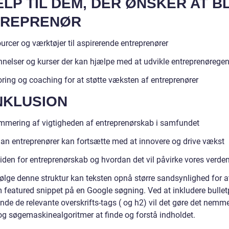
LP TIL DEM, DER ØNSKER AT B
TREPRENØR
rcer og værktøjer til aspirerende entreprenører
nelser og kurser der kan hjælpe med at udvikle entreprenørege
ring og coaching for at støtte væksten af entreprenører
NKLUSION
mering af vigtigheden af entreprenørskab i samfundet
an entreprenører kan fortsætte med at innovere og drive vækst
iden for entreprenørskab og hvordan det vil påvirke vores verde
ølge denne struktur kan teksten opnå større sandsynlighed for at
m featured snippet på en Google søgning. Ved at inkludere bullet
de de relevante overskrifts-tags ( og h2) vil det gøre det nemme
og søgemaskinealgoritmer at finde og forstå indholdet.