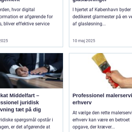
erden, hvor digital
I hjertet af København byder
ormation er afgørende for
dedikeret glarmester på en v
, bliver effektive service
af glasløsning...
 2025
10 maj 2025
kat Middelfart –
Professionel malerservic
ssionel juridisk
erhverv
vning tæt på dig
At vælge den rette malerservi
ridiske spørgsmål opstår i
erhverv kan være en betroet
gen, er det afgørende at
opgave, der kræver...