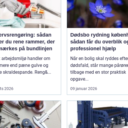
ervsrengøring: sådan
Dødsbo rydning køben
er du rene rammer, der
sådan får du overblik o
mærkes på bundlinjen
professionel hjælp
t arbejdsmiljø handler om
Når en bolig skal ryddes efter
 mere end pæne gulve og
dødsfald, står mange pårør
 skraldespande. Reng&...
tilbage med en stor praktisk
opgave...
ts 2026
09 januar 2026