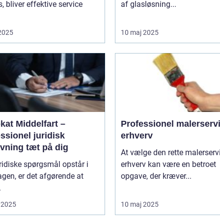
, bliver effektive service
af glasløsning...
 2025
10 maj 2025
kat Middelfart –
Professionel malerservic
ssionel juridisk
erhverv
vning tæt på dig
At vælge den rette malerservi
ridiske spørgsmål opstår i
erhverv kan være en betroet
gen, er det afgørende at
opgave, der kræver...
.
 2025
10 maj 2025