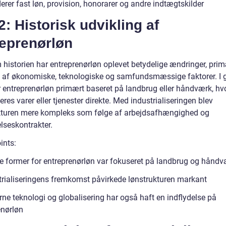
erer fast løn, provision, honorarer og andre indtægtskilder
2: Historisk udvikling af
reprenørløn
historien har entreprenørløn oplevet betydelige ændringer, pri
t af økonomiske, teknologiske og samfundsmæssige faktorer. I
r entreprenørløn primært baseret på landbrug eller håndværk, hvo
eres varer eller tjenester direkte. Med industrialiseringen blev
kturen mere kompleks som følge af arbejdsafhængighed og
lseskontrakter.
ints:
ge former for entreprenørløn var fokuseret på landbrug og hånd
trialiseringens fremkomst påvirkede lønstrukturen markant
ne teknologi og globalisering har også haft en indflydelse på
enørløn