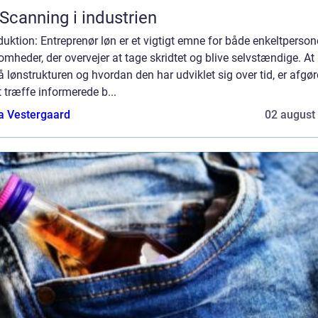
Scanning i industrien
duktion: Entreprenør løn er et vigtigt emne for både enkeltperson
omheder, der overvejer at tage skridtet og blive selvstændige. At
å lønstrukturen og hvordan den har udviklet sig over tid, er afgø
t træffe informerede b...
a Vestergaard
02 august