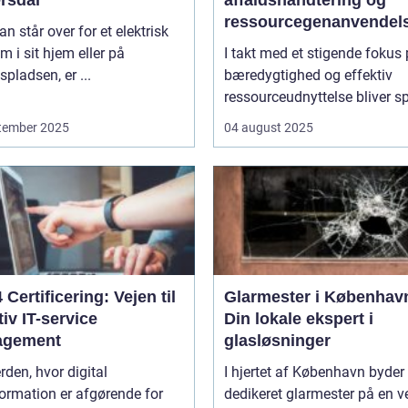
ressourcegenanvendel
n står over for et elektrisk
m i sit hjem eller på
I takt med et stigende fokus
spladsen, er ...
bæredygtighed og effektiv
ressourceudnyttelse bliver sp
tember 2025
04 august 2025
4 Certificering: Vejen til
Glarmester i Københav
tiv IT-service
Din lokale ekspert i
agement
glasløsninger
erden, hvor digital
I hjertet af København byder
ormation er afgørende for
dedikeret glarmester på en v