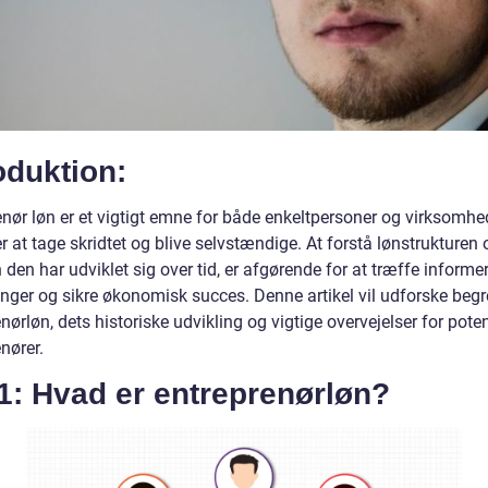
oduktion:
nør løn er et vigtigt emne for både enkeltpersoner og virksomhed
r at tage skridtet og blive selvstændige. At forstå lønstrukturen 
den har udviklet sig over tid, er afgørende for at træffe informe
inger og sikre økonomisk succes. Denne artikel vil udforske begr
nørløn, dets historiske udvikling og vigtige overvejelser for poten
nører.
1: Hvad er entreprenørløn?