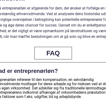
å entreprenørløn er afgørende for dem, der ønsker at forfølge en 
vstændig erhvervsdrivende. Ved at analysere dens historiske udv
vigtige overvejelser i betragtning kan potentielle entreprenører 
re og øge deres chancer for succes. Uanset om du er enkeltperson
hed, er det vigtigt at være opmærksom på lønstrukturen og vær
t, når man træffer beslutningen om at gå solo og blive en entrep
FAQ
ad er entreprenørløn?
eprenørløn refererer til den kompensation, en selvstændig
rvsdrivende modtager for deres arbejde og for risikoen ved at dr
 egen virksomhed. Det adskiller sig fra traditionelle lønmodtage
ntreprenørens indkomst afhænger af virksomhedens præstation
 faktorer som f.eks. udgifter, tid og arbejdsbyrde.