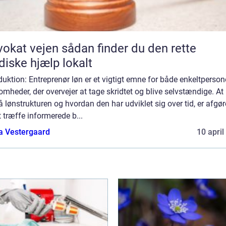
vejen sådan finder du den rette
idiske hjælp lokalt
duktion: Entreprenør løn er et vigtigt emne for både enkeltperson
omheder, der overvejer at tage skridtet og blive selvstændige. At
å lønstrukturen og hvordan den har udviklet sig over tid, er afgø
t træffe informerede b...
a Vestergaard
10 april