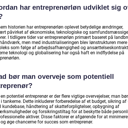
ordan har entreprenørløn udviklet sig o
?
em historien har entreprenørløn oplevet betydelige ændringer,
ært påvirket af økonomiske, teknologiske og samfundsmæssig
rer. I tidligere tider var entreprenørløn primært baseret på landb
r håndværk, men med industrialiseringen blev lønstrukturen mere
leks som følge af arbejdsafhængighed og ansættelseskontrakt
rne teknologi og globalisering har også haft en indflydelse på
eprenørløn.
ad bør man overveje som potentiell
treprenør?
n potentiel entreprenør er der flere vigtige overvejelser, man bør
i tankerne. Dette inkluderer forberedelse af et budget, sikring af
l kundebase, håndtering af skatteforpligtelser, opbygning af
ærksmuligheder og forsikringstiltag for at beskytte både personl
ofessionelle aktiver. Disse faktorer er afgørende for at minimere
ci og øge chancerne for succes som entreprenør.