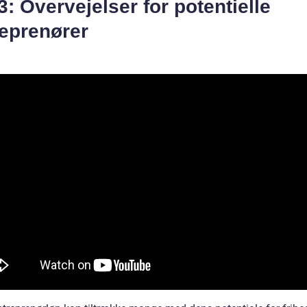
3: Overvejelser for potentielle
reprenører