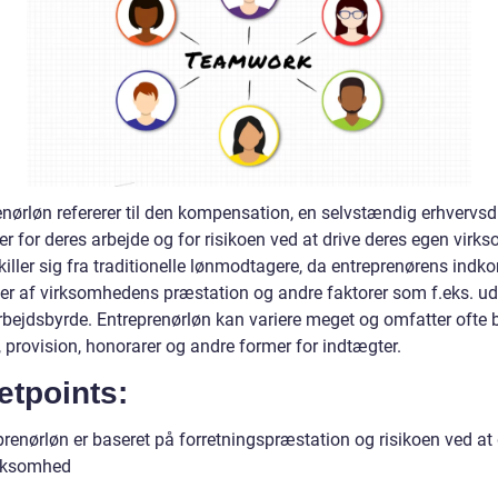
enørløn refererer til den kompensation, en selvstændig erhvervs
r for deres arbejde og for risikoen ved at drive deres egen virk
iller sig fra traditionelle lønmodtagere, da entreprenørens indk
r af virksomhedens præstation og andre faktorer som f.eks. udg
arbejdsbyrde. Entreprenørløn kan variere meget og omfatter ofte
, provision, honorarer og andre former for indtægter.
etpoints:
renørløn er baseret på forretningspræstation og risikoen ved at 
rksomhed