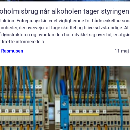
Alkoholmisbrug når alkoholen tager styringen
duktion: Entreprenør løn er et vigtigt emne for både enkeltperson
omheder, der overvejer at tage skridtet og blive selvstændige. At
å lønstrukturen og hvordan den har udviklet sig over tid, er afgø
t træffe informerede b...
a Rasmusen
11 maj