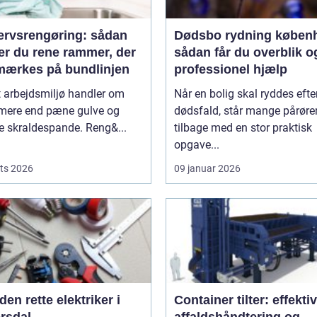
ervsrengøring: sådan
Dødsbo rydning køben
er du rene rammer, der
sådan får du overblik o
mærkes på bundlinjen
professionel hjælp
t arbejdsmiljø handler om
Når en bolig skal ryddes efter
 mere end pæne gulve og
dødsfald, står mange pårør
 skraldespande. Reng&...
tilbage med en stor praktisk
opgave...
ts 2026
09 januar 2026
den rette elektriker i
Container tilter: effektivi
rsdal
affaldshåndtering og