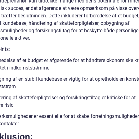
treprenørløn kan tiltrække mange med dens potentiale for frihe
sk succes, er det afgørende at være opmærksom på visse overve
træffer beslutningen. Dette inkluderer forberedelse af et budget,
l kundebase, håndtering af skatteforpligtelser, opbygning af
smuligheder og forsikringstiltag for at beskytte både personlige
onelle aktiver.
ints:
redelse af et budget er afgørende for at håndtere økonomiske k
litet i indkomststrømme
ning af en stabil kundebase er vigtig for at opretholde en konst
ststrøm
ring af skatteforpligtelser og forsikringstiltag er kritiske for at
 risici
rksmuligheder er essentielle for at skabe forretningsmuligheder
kontakter
klusion: