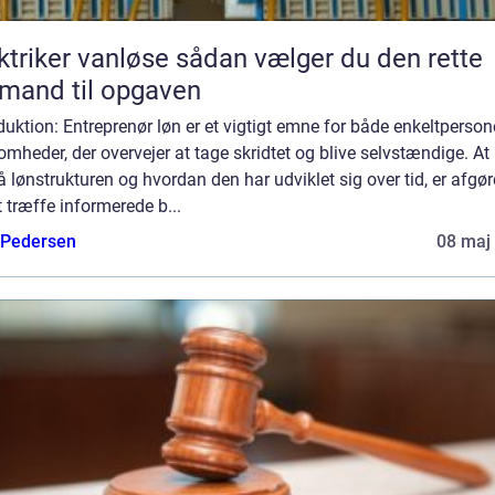
er vanløse sådan vælger du den rette
mand til opgaven
duktion: Entreprenør løn er et vigtigt emne for både enkeltperson
omheder, der overvejer at tage skridtet og blive selvstændige. At
å lønstrukturen og hvordan den har udviklet sig over tid, er afgø
t træffe informerede b...
 Pedersen
08 maj