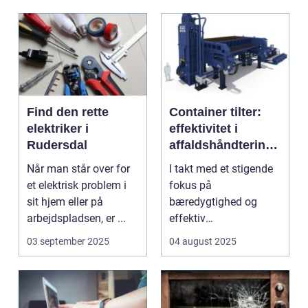
Find den rette
Container tilter:
elektriker i
effektivitet i
Rudersdal
affaldshåndtering
og
Når man står over for
I takt med et stigende
ressourcegenanve
et elektrisk problem i
fokus på
ndelse
sit hjem eller på
bæredygtighed og
arbejdspladsen, er ...
effektiv
ressourceudnyttelse
03 september 2025
04 august 2025
bliver spe...