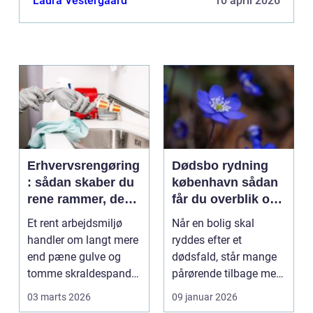
Laura Vestergaard
10 april 2026
Erhvervsrengøring
Dødsbo rydning
: sådan skaber du
københavn sådan
rene rammer, der
får du overblik og
kan mærkes på
professionel hjælp
Et rent arbejdsmiljø
Når en bolig skal
bundlinjen
handler om langt mere
ryddes efter et
end pæne gulve og
dødsfald, står mange
tomme skraldespande.
pårørende tilbage med
Reng&...
en stor praktisk
03 marts 2026
09 januar 2026
opgave...