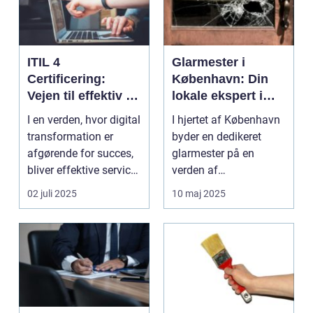
ITIL 4
Glarmester i
Certificering:
København: Din
Vejen til effektiv IT-
lokale ekspert i
service
glasløsninger
I en verden, hvor digital
I hjertet af København
management
transformation er
byder en dedikeret
afgørende for succes,
glarmester på en
bliver effektive service
verden af
ma...
glasløsning...
02 juli 2025
10 maj 2025