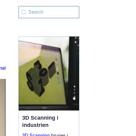
i
nel
3D Scanning i
industrien
3D Scanning
bruges i