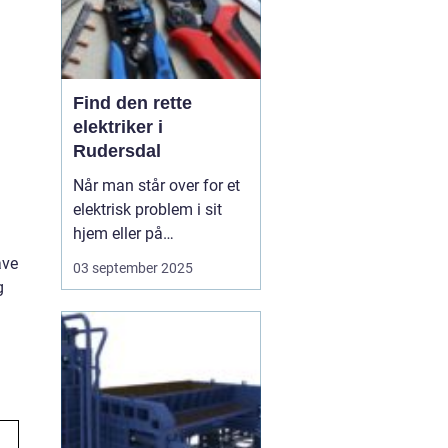
Find den rette
elektriker i
Rudersdal
Når man står over for et
elektrisk problem i sit
hjem eller på
arbejdspladsen, er det
ave
03 september 2025
ofte nødvendigt med
g
professionel hjælp.
Elektriker Rudersdal er
søgeordet, der samler
opmærksomheden
omkring behovet for...