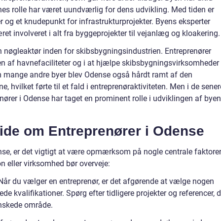
nes rolle har været uundværlig for dens udvikling. Med tiden er
r og et knudepunkt for infrastrukturprojekter. Byens eksperter
t involveret i alt fra byggeprojekter til vejanlæg og kloakering.
n nøgleaktør inden for skibsbygningsindustrien. Entreprenører
sen af havnefaciliteter og i at hjælpe skibsbygningsvirksomheder
m mange andre byer blev Odense også hårdt ramt af den
, hvilket førte til et fald i entreprenøraktiviteten. Men i de sener
enører i Odense har taget en prominent rolle i udviklingen af bye
 Vide om Entreprenører i Odense
se, er det vigtigt at være opmærksom på nogle centrale faktorer
on eller virksomhed bør overveje:
: Når du vælger en entreprenør, er det afgørende at vælge nogen
 kvalifikationer. Spørg efter tidligere projekter og referencer, d
 ønskede område.