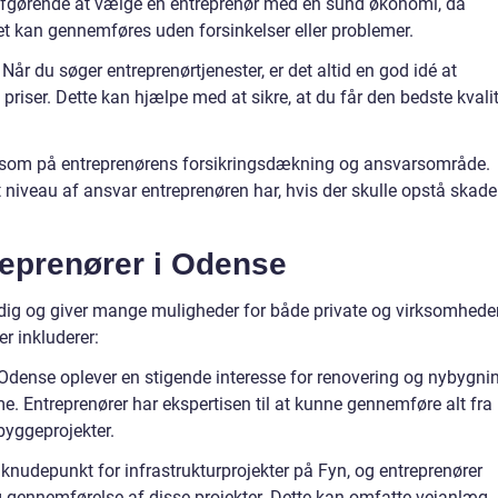
 afgørende at vælge en entreprenør med en sund økonomi, da
ktet kan gennemføres uden forsinkelser eller problemer.
år du søger entreprenørtjenester, er det altid en god idé at
priser. Dette kan hjælpe med at sikre, at du får den bedste kvali
som på entreprenørens forsikringsdækning og ansvarsområde.
ket niveau af ansvar entreprenøren har, hvis der skulle opstå skade
reprenører i Odense
dig og giver mange muligheder for både private og virksomheder
r inkluderer:
Odense oplever en stigende interesse for renovering og nybygni
. Entreprenører har ekspertisen til at kunne gennemføre alt fra
byggeprojekter.
t knudepunkt for infrastrukturprojekter på Fyn, og entreprenører
 og gennemførelse af disse projekter. Dette kan omfatte vejanlæg,