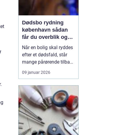
Dødsbo rydning
tet
københavn sådan
får du overblik og
professionel hjælp
Når en bolig skal ryddes
r
efter et dødsfald, står
mange pårørende tilbage
med en stor praktisk
09 januar 2026
opgave oven i sorgen.
Der er møbler, papirer,
.
personlige ejendele og
måske et helt livs
ng
samling af ting, som
skal gennemgås,
fordeles, sælges eller
bortskaf...