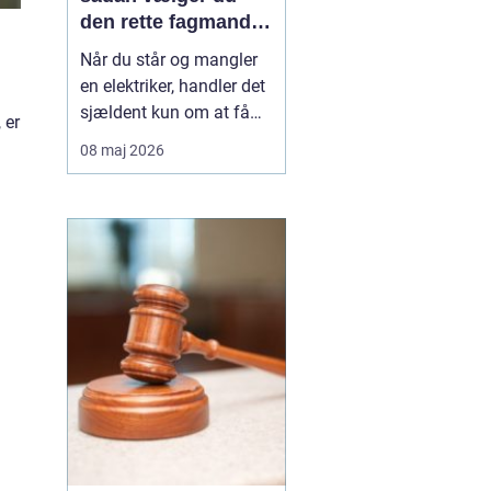
den rette fagmand
til opgaven
Når du står og mangler
en elektriker, handler det
sjældent kun om at få
 er
skiftet en stikkontakt.
08 maj 2026
Ofte er der også
spørgsmål om sikkerhed,
lovkrav og langsigtede
løsninger på spil. I
Vanløse, hvor mange
boliger er ældre
ejendomme blandet med
nyere bygg...