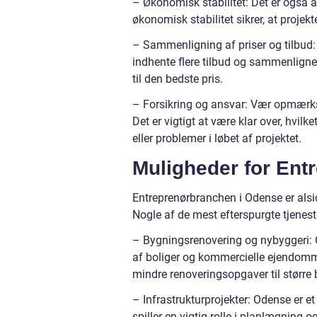
– Økonomisk stabilitet: Det er også
økonomisk stabilitet sikrer, at proje
– Sammenligning af priser og tilbud: N
indhente flere tilbud og sammenligne 
til den bedste pris.
– Forsikring og ansvar: Vær opmærk
Det er vigtigt at være klar over, hvil
eller problemer i løbet af projektet.
Muligheder for Ent
Entreprenørbranchen i Odense er alsi
Nogle af de mest efterspurgte tjeneste
– Bygningsrenovering og nybyggeri: 
af boliger og kommercielle ejendomme
mindre renoveringsopgaver til større 
– Infrastrukturprojekter: Odense er e
spiller en vigtig rolle i planlægning