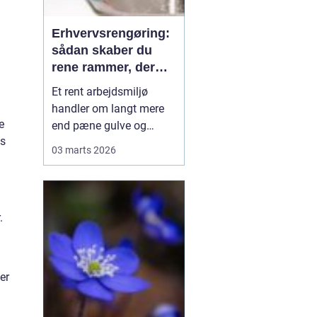
Erhvervsrengøring:
sådan skaber du
rene rammer, der
kan mærkes på
Et rent arbejdsmiljø
bundlinjen
handler om langt mere
e
end pæne gulve og
ns
tomme skraldespande.
03 marts 2026
Rengøring påvirker
medarbejdernes trivsel,
kundernes
førstehåndsindtryk og i
.
sidste ende
virksomhedens
omdømme. Når ...
er