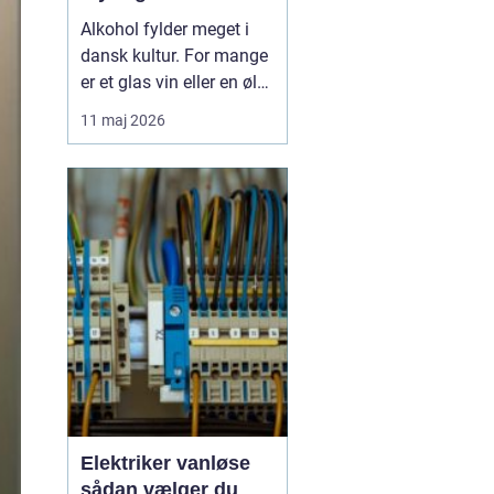
Alkohol fylder meget i
dansk kultur. For mange
er et glas vin eller en øl
forbundet med hygge,
11 maj 2026
fællesskab og
afslapning. Men for
nogle glider forbruget
stille og roligt over i
alkoholmisbru...
Elektriker vanløse
sådan vælger du