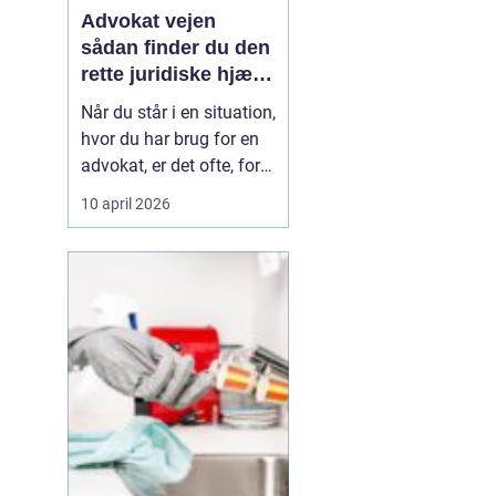
Advokat vejen
sådan finder du den
rette juridiske hjælp
lokalt
Når du står i en situation,
hvor du har brug for en
advokat, er det ofte, fordi
livet har ændret sig på
10 april 2026
en måde, du ikke selv
kan styre. Det kan være
en skilsmisse, uenighed
om børnene, et dødsbo
efter en pårørende eller
køb og salg af bolig. I de
si...