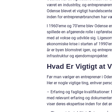
været en industriby, og entreprenører
Odense blevet et vigtigt handelscente
inden for entreprenørbranchen har være
I 1960’erne og 70’erne blev Odense e
spillede en afgørende rolle i opførel
med at vokse og udvikle sig. Ligeso
økonomiske krise i starten af 1990’erne
år er byen blomstret igen, og entrepr
infrastruktur og ejendomsprojekter.
Hvad Er Vigtigt at
Før man vælger en entreprenør i Oden
Her er nogle vigtige ting, enhver pers
– Erfaring og faglige kvalifikationer
med relevant erfaring og dokumenterede
viser deres ekspertise inden for det