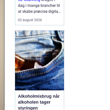
dag i mange brancher til
at skabe præcise digitale
kopier af fysiske
02 august 2026
omgivelser, produkter og
anlæg, og teknologien
gør det muligt at arbejde
hurtigere, mere ...
Alkoholmisbrug når
alkoholen tager
styringen