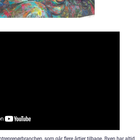
ntreprenørbranchen, som går flere årtier tilbage. Byen har altid