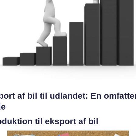
ort af bil til udlandet: En omfatt
de
oduktion til eksport af bil