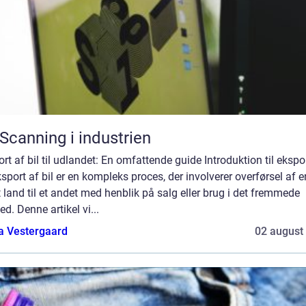
Scanning i industrien
rt af bil til udlandet: En omfattende guide Introduktion til ekspo
ksport af bil er en kompleks proces, der involverer overførsel af e
t land til et andet med henblik på salg eller brug i det fremmede
d. Denne artikel vi...
a Vestergaard
02 august