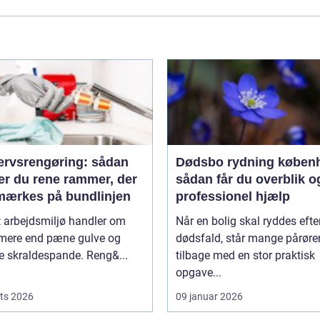
ervsrengøring: sådan
Dødsbo rydning køben
er du rene rammer, der
sådan får du overblik o
mærkes på bundlinjen
professionel hjælp
t arbejdsmiljø handler om
Når en bolig skal ryddes efter
 mere end pæne gulve og
dødsfald, står mange pårør
 skraldespande. Reng&...
tilbage med en stor praktisk
opgave...
ts 2026
09 januar 2026