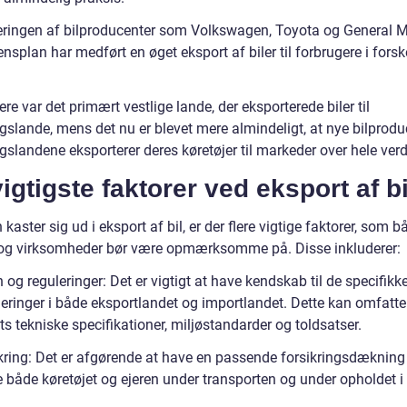
eringen af bilproducenter som Volkswagen, Toyota og General 
nsplan har medført en øget eksport af biler til forbrugere i forsk
ere var det primært vestlige lande, der eksporterede biler til
gslande, mens det nu er blevet mere almindeligt, at nye bilprodu
gslandene eksporterer deres køretøjer til markeder over hele ver
igtigste faktorer ved eksport af bi
kaster sig ud i eksport af bil, er der flere vigtige faktorer, som b
 og virksomheder bør være opmærksomme på. Disse inkluderer:
 og reguleringer: Det er vigtigt at have kendskab til de specifikk
eringer i både eksportlandet og importlandet. Dette kan omfatte 
ts tekniske specifikationer, miljøstandarder og toldsatser.
ikring: Det er afgørende at have en passende forsikringsdækning 
e både køretøjet og ejeren under transporten og under opholdet i