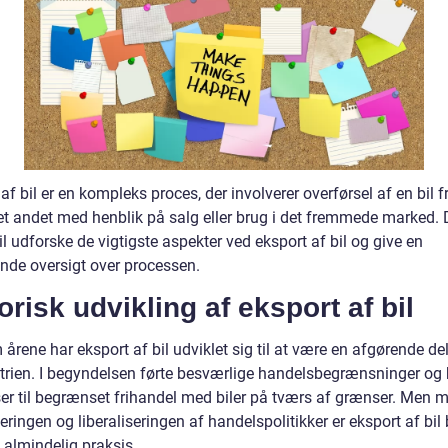
af bil er en kompleks proces, der involverer overførsel af en bil f
l et andet med henblik på salg eller brug i det fremmede marked.
vil udforske de vigtigste aspekter ved eksport af bil og give en
nde oversigt over processen.
orisk udvikling af eksport af bil
rene har eksport af bil udviklet sig til at være en afgørende del
strien. I begyndelsen førte besværlige handelsbegrænsninger og 
ser til begrænset frihandel med biler på tværs af grænser. Men 
eringen og liberaliseringen af handelspolitikker er eksport af bil 
 almindelig praksis.