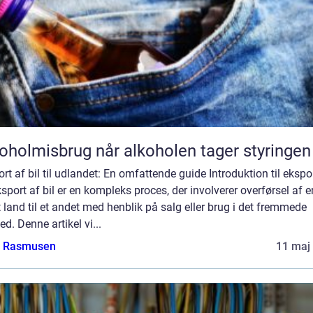
Alkoholmisbrug når alkoholen tager styringen
rt af bil til udlandet: En omfattende guide Introduktion til ekspo
ksport af bil er en kompleks proces, der involverer overførsel af e
t land til et andet med henblik på salg eller brug i det fremmede
d. Denne artikel vi...
a Rasmusen
11 maj