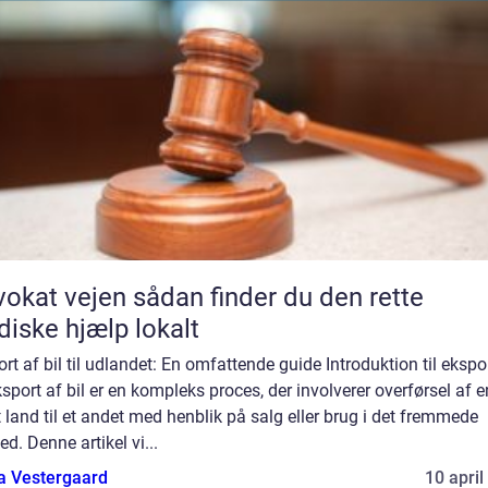
vejen sådan finder du den rette
idiske hjælp lokalt
rt af bil til udlandet: En omfattende guide Introduktion til ekspo
ksport af bil er en kompleks proces, der involverer overførsel af e
t land til et andet med henblik på salg eller brug i det fremmede
d. Denne artikel vi...
a Vestergaard
10 april