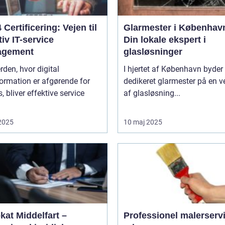
4 Certificering: Vejen til
Glarmester i Københav
tiv IT-service
Din lokale ekspert i
agement
glasløsninger
erden, hvor digital
I hjertet af København byder
ormation er afgørende for
dedikeret glarmester på en v
, bliver effektive service
af glasløsning...
 2025
10 maj 2025
kat Middelfart –
Professionel malerservic