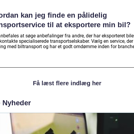
rdan kan jeg finde en pålidelig
nsportservice til at eksportere min bil?
nbefales at søge anbefalinger fra andre, der har eksporteret biler
 kontakte specialiserede transportselskaber. Vælg en service, der
ring med biltransport og har et godt omdømme inden for branch
Få læst flere indlæg her
e Nyheder