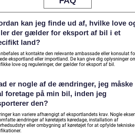
FAQ
rdan kan jeg finde ud af, hvilke love o
ler der gælder for eksport af bil i et
cifikt land?
anbefales at kontakte den relevante ambassade eller konsulat fo
ede eksportland eller importland. De kan give dig oplysninger o
fikke love og reguleringer, der gælder for eksport af bil.
ad er nogle af de ændringer, jeg måske
l foretage på min bil, inden jeg
sporterer den?
inger kan variere afhængigt af eksportlandets krav. Nogle ekse
omfatte ændringer af køretøjets køredage, installation af
rhedsudstyr eller ombygning af køretøjet for at opfylde tekniske
fikationer.