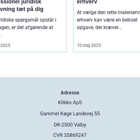
ssionel juridisk
erhverv
vning tæt på dig
At vælge den rette malerservi
ridiske spørgsmål opstår i
erhverv kan være en betroet
gen, er det afgørende at
opgave, der kræver...
.
 2025
10 maj 2025
Adresse