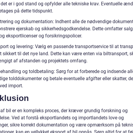
t det er i god stand og opfylder alle tekniske krav. Eventuelle ænd
etages på dette tidspunkt.
strering og dokumentation: Indhent alle de nødvendige dokument
nstrere ejerskab og sikkerhedsgodkendelse. Dette omfatter salgs
og eksportlicenser og forsikringspolicer.
port og levering: Vælg en passende transportservice til at transp
t sikkert til det nye land. Dette kan være enten via biltransport, sk
hængigt af afstanden og projektets omfang.
ehandling og toldbetaling: Sørg for at forberede og indsende all
ge tolddokumenter og betale eventuelle afgifter eller skatter, de
ved import.
klusion
 af bil er en kompleks proces, der kræver grundig forskning og
delse. Ved at forstå eksportlandets og importlandets love og
inger, sikre korrekt dokumentation og være opmærksom på tekni
ationer, kan en vellykket eksport af bil opnås. Sørg altid for at f