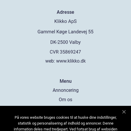
Adresse
web:
www.klikko.dk
Menu
Annoncering
Om os
Cookies
På vores website bruges cookies til at huske dine indstillinger,
Kontakt os
statistik og personalisering af indhold og annoncer. Denne
Sitemap
information deles med tredjepart. Ved fortsat brug af websiden