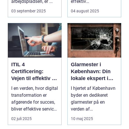
arbejdspladsen, er ...
effektiv
ressourceudnyttelse
03 september 2025
04 august 2025
bliver spe...
ITIL 4
Glarmester i
Certificering:
København: Din
Vejen til effektiv IT-
lokale ekspert i
service
glasløsninger
I en verden, hvor digital
I hjertet af København
management
transformation er
byder en dedikeret
afgørende for succes,
glarmester på en
bliver effektive service
verden af
ma...
glasløsning...
02 juli 2025
10 maj 2025