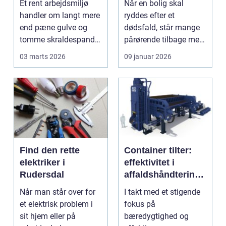
Et rent arbejdsmiljø
Når en bolig skal
bundlinjen
handler om langt mere
ryddes efter et
end pæne gulve og
dødsfald, står mange
tomme skraldespande.
pårørende tilbage med
Reng&...
en stor praktisk
03 marts 2026
09 januar 2026
opgave...
Find den rette
Container tilter:
elektriker i
effektivitet i
Rudersdal
affaldshåndtering
og
Når man står over for
I takt med et stigende
ressourcegenanve
et elektrisk problem i
fokus på
ndelse
sit hjem eller på
bæredygtighed og