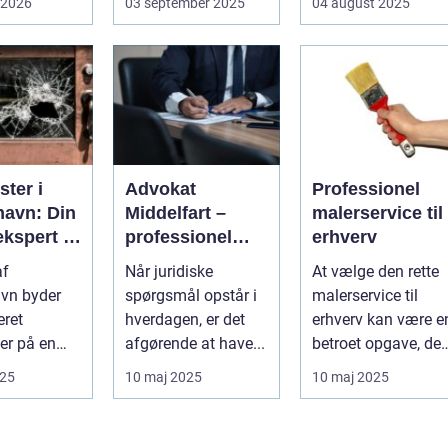
 2026
03 september 2025
04 august 2025
opgave...
...
bliver spe...
ter i
Advokat
Professionel
avn: Din
Middelfart –
malerservice til
ekspert i
professionel
erhverv
sninger
juridisk
af
Når juridiske
At vælge den rette
rådgivning tæt
vn byder
spørgsmål opstår i
malerservice til
på dig
eret
hverdagen, er det
erhverv kan være e
er på en
afgørende at have...
betroet opgave, der
f
kræver...
025
10 maj 2025
10 maj 2025
ng...