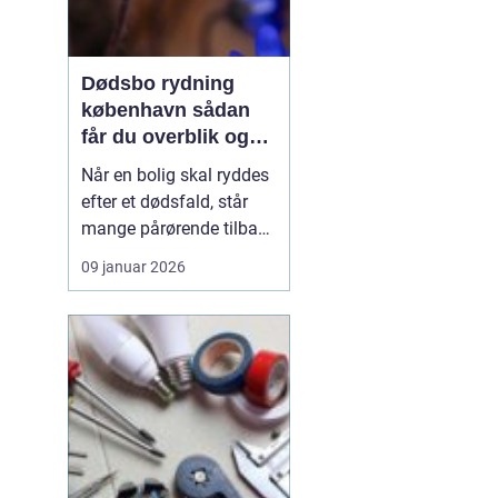
Dødsbo rydning
københavn sådan
får du overblik og
professionel hjælp
Når en bolig skal ryddes
efter et dødsfald, står
mange pårørende tilbage
med en stor praktisk
09 januar 2026
opgave oven i sorgen.
Der er møbler, papirer,
personlige ejendele og
måske et helt livs
samling af ting, som
skal gennemgås,
fordeles, sælges eller
bortskaf...