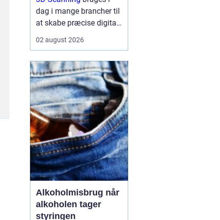
dag i mange brancher til
at skabe præcise digitale
kopier af fysiske
02 august 2026
omgivelser, produkter og
anlæg, og teknologien
gør det muligt at arbejde
hurtigere, mere ...
Alkoholmisbrug når
alkoholen tager
styringen