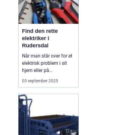
Find den rette
elektriker i
Rudersdal
Når man står over for et
elektrisk problem i sit
hjem eller på
arbejdspladsen, er det
03 september 2025
ofte nødvendigt med
professionel hjælp.
Elektriker Rudersdal er
søgeordet, der samler
opmærksomheden
omkring behovet for...