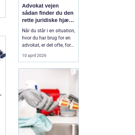
Advokat vejen
sådan finder du den
rette juridiske hjælp
lokalt
Når du står i en situation,
hvor du har brug for en
advokat, er det ofte, fordi
livet har ændret sig på
10 april 2026
en måde, du ikke selv
kan styre. Det kan være
en skilsmisse, uenighed
om børnene, et dødsbo
efter en pårørende eller
n
køb og salg af bolig. I de
si...
n
e