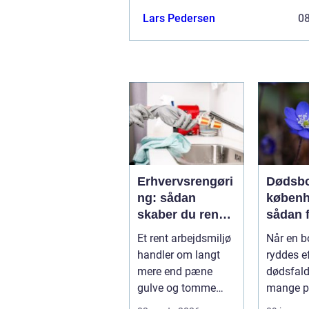
Lars Pedersen
0
Erhvervsrengøri
Dødsbo
ng: sådan
køben
skaber du rene
sådan 
rammer, der kan
overbli
Et rent arbejdsmiljø
Når en b
mærkes på
profes
handler om langt
ryddes ef
bundlinjen
hjælp
mere end pæne
dødsfald
gulve og tomme
mange p
skraldespande.
tilbage 