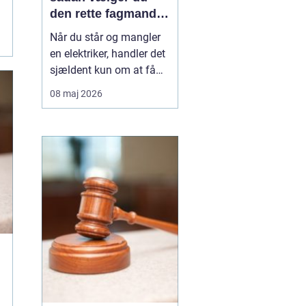
den rette fagmand
til opgaven
Når du står og mangler
en elektriker, handler det
sjældent kun om at få
skiftet en stikkontakt.
08 maj 2026
Ofte er der også
spørgsmål om sikkerhed,
lovkrav og langsigtede
løsninger på spil. I
Vanløse, hvor mange
boliger er ældre
ejendomme blandet med
nyere bygg...