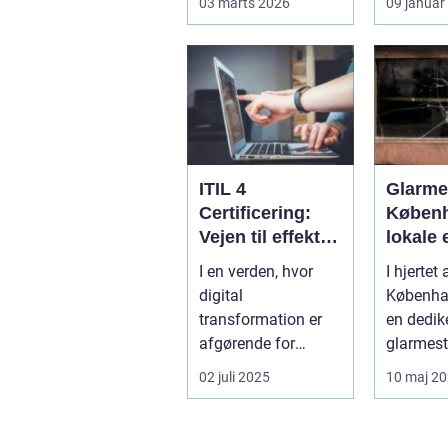
03 marts 2026
09 januar
Reng&...
praktisk 
ITIL 4
Glarmes
Certificering:
Københ
Vejen til effektiv
lokale 
IT-service
glaslø
I en verden, hvor
I hjertet 
management
digital
Københa
transformation er
en dedik
afgørende for
glarmest
succes, bliver
verden a
02 juli 2025
10 maj 2
effektive service
glasløsni
ma...