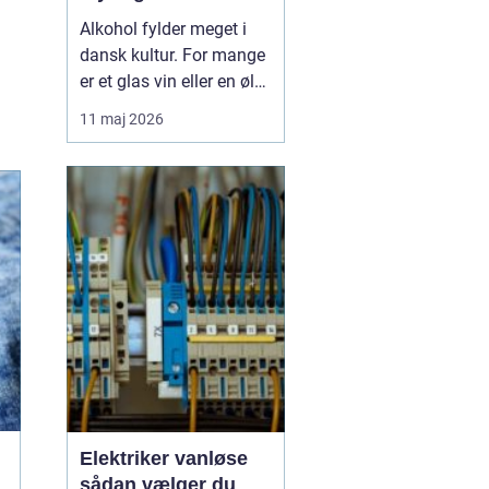
Alkohol fylder meget i
dansk kultur. For mange
er et glas vin eller en øl
forbundet med hygge,
11 maj 2026
fællesskab og
afslapning. Men for
nogle glider forbruget
stille og roligt over i
alkoholmisbru...
Elektriker vanløse
sådan vælger du