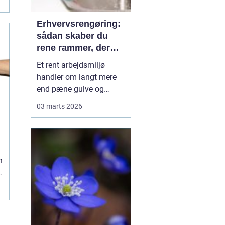
Erhvervsrengøring:
sådan skaber du
rene rammer, der
kan mærkes på
Et rent arbejdsmiljø
bundlinjen
handler om langt mere
end pæne gulve og
tomme skraldespande.
03 marts 2026
Rengøring påvirker
medarbejdernes trivsel,
kundernes
førstehåndsindtryk og i
n
sidste ende
virksomhedens
omdømme. Når ...