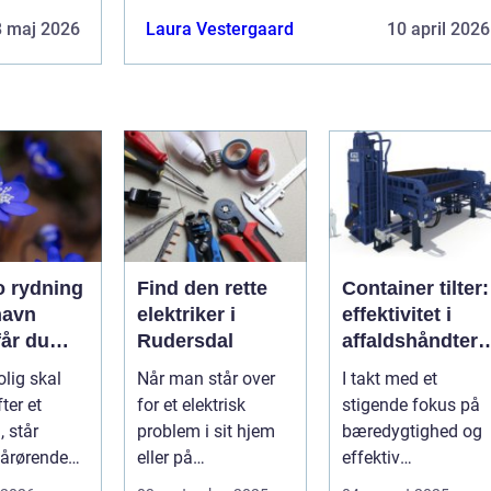
8 maj 2026
Laura Vestergaard
10 april 2026
 rydning
Find den rette
Container tilter:
havn
elektriker i
effektivitet i
får du
Rudersdal
affaldshåndteri
k og
g og
olig skal
Når man står over
I takt med et
sionel
ressourcegena
ter et
for et elektrisk
stigende fokus på
vendelse
, står
problem i sit hjem
bæredygtighed og
årørende
eller på
effektiv
med en stor
arbejdspladsen, er
ressourceudnyttels