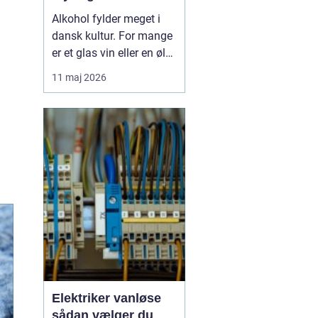
Alkohol fylder meget i
dansk kultur. For mange
er et glas vin eller en øl
forbundet med hygge,
11 maj 2026
fællesskab og
afslapning. Men for
nogle glider forbruget
stille og roligt over i
alkoholmisbru...
Elektriker vanløse
sådan vælger du