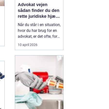
Advokat vejen
sådan finder du den
rette juridiske hjælp
lokalt
Når du står i en situation,
hvor du har brug for en
advokat, er det ofte, fordi
livet har ændret sig på
10 april 2026
en måde, du ikke selv
kan styre. Det kan være
en skilsmisse, uenighed
om børnene, et dødsbo
efter en pårørende eller
køb og salg af bolig. I de
si...
n