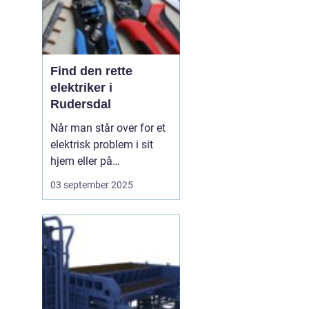
Find den rette
elektriker i
Rudersdal
Når man står over for et
elektrisk problem i sit
hjem eller på
arbejdspladsen, er det
03 september 2025
ofte nødvendigt med
professionel hjælp.
Elektriker Rudersdal er
søgeordet, der samler
opmærksomheden
omkring behovet for...