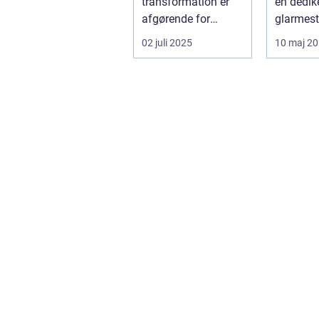
transformation er
en dedik
afgørende for
glarmest
succes, bliver
verden a
02 juli 2025
10 maj 2
effektive service
glasløsni
ma...