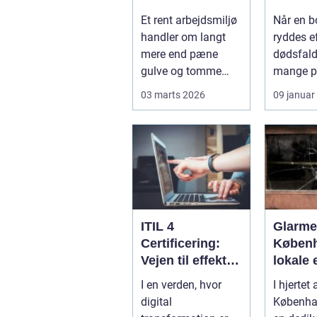
rammer, der kan
overbli
Et rent arbejdsmiljø
Når en b
mærkes på
profes
handler om langt
ryddes ef
bundlinjen
hjælp
mere end pæne
dødsfald
gulve og tomme
mange p
skraldespande.
tilbage 
03 marts 2026
09 januar
Reng&...
praktisk 
ITIL 4
Glarmes
Certificering:
Københ
Vejen til effektiv
lokale 
IT-service
glaslø
I en verden, hvor
I hjertet 
management
digital
Københa