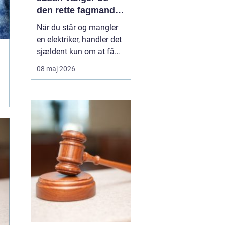
den rette fagmand
til opgaven
Når du står og mangler
en elektriker, handler det
sjældent kun om at få
skiftet en stikkontakt.
08 maj 2026
Ofte er der også
spørgsmål om sikkerhed,
lovkrav og langsigtede
løsninger på spil. I
Vanløse, hvor mange
boliger er ældre
ejendomme blandet med
nyere bygg...