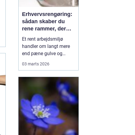
n
Erhvervsrengøring:
sådan skaber du
rene rammer, der
kan mærkes på
e
Et rent arbejdsmiljø
bundlinjen
handler om langt mere
end pæne gulve og
tomme skraldespande.
03 marts 2026
Rengøring påvirker
medarbejdernes trivsel,
kundernes
førstehåndsindtryk og i
sidste ende
virksomhedens
omdømme. Når ...