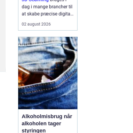
dag i mange brancher til
at skabe præcise digitale
kopier af fysiske
02 august 2026
omgivelser, produkter og
anlæg, og teknologien
gør det muligt at arbejde
hurtigere, mere ...
Alkoholmisbrug når
alkoholen tager
styringen