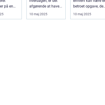
eret
hverdagen, er det
erhverv kan være e
er på en
afgørende at have...
betroet opgave, der
f
kræver...
025
10 maj 2025
10 maj 2025
ng...