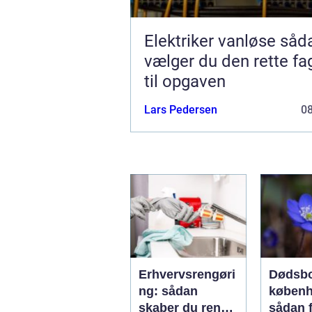
Elektriker vanløse sådan
vælger du den rette f
til opgaven
Lars Pedersen
0
Erhvervsrengøri
Dødsbo
ng: sådan
køben
skaber du rene
sådan 