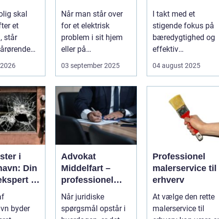
k og
g og
olig skal
Når man står over
I takt med et
sionel
ressourcegena
ter et
for et elektrisk
stigende fokus på
vendelse
, står
problem i sit hjem
bæredygtighed og
årørende
eller på
effektiv
med en stor
arbejdspladsen, er
ressourceudnyttels
 2026
03 september 2025
04 august 2025
opgave...
...
bliver spe...
ter i
Advokat
Professionel
avn: Din
Middelfart –
malerservice til
ekspert i
professionel
erhverv
sninger
juridisk
af
Når juridiske
At vælge den rette
rådgivning tæt
vn byder
spørgsmål opstår i
malerservice til
på dig