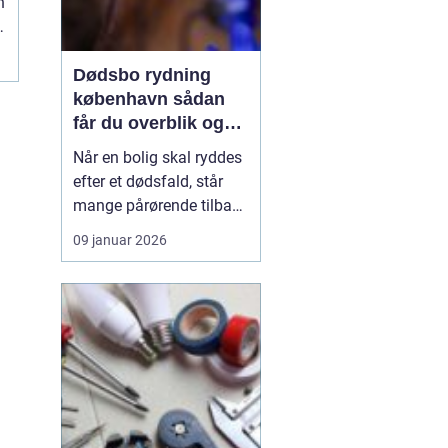
n
Dødsbo rydning
københavn sådan
får du overblik og
professionel hjælp
Når en bolig skal ryddes
efter et dødsfald, står
mange pårørende tilbage
med en stor praktisk
09 januar 2026
opgave oven i sorgen.
Der er møbler, papirer,
personlige ejendele og
måske et helt livs
samling af ting, som
skal gennemgås,
fordeles, sælges eller
bortskaf...