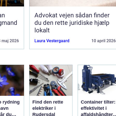
Advokat vejen sådan finder
agmand
du den rette juridiske hjælp
lokalt
8 maj 2026
Laura Vestergaard
10 april 2026
 rydning
Find den rette
Container tilter:
havn
elektriker i
effektivitet i
får du
Rudersdal
affaldshåndteri