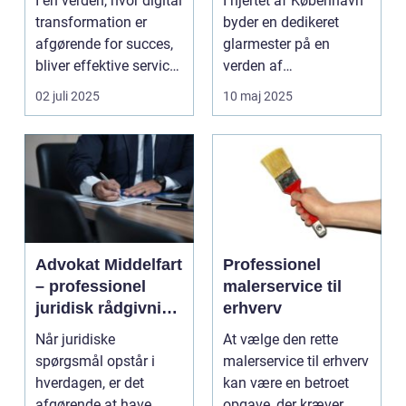
I en verden, hvor digital
I hjertet af København
management
transformation er
byder en dedikeret
afgørende for succes,
glarmester på en
bliver effektive service
verden af
ma...
glasløsning...
02 juli 2025
10 maj 2025
Advokat Middelfart
Professionel
– professionel
malerservice til
juridisk rådgivning
erhverv
tæt på dig
Når juridiske
At vælge den rette
spørgsmål opstår i
malerservice til erhverv
hverdagen, er det
kan være en betroet
afgørende at have...
opgave, der kræver...