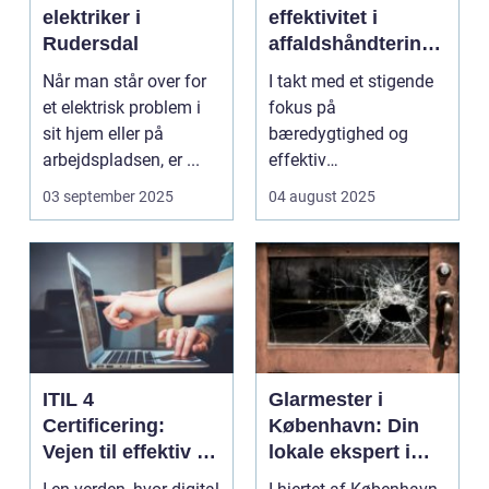
elektriker i
effektivitet i
Rudersdal
affaldshåndtering
og
Når man står over for
I takt med et stigende
ressourcegenanve
et elektrisk problem i
fokus på
ndelse
sit hjem eller på
bæredygtighed og
arbejdspladsen, er ...
effektiv
ressourceudnyttelse
03 september 2025
04 august 2025
bliver spe...
ITIL 4
Glarmester i
Certificering:
København: Din
Vejen til effektiv IT-
lokale ekspert i
service
glasløsninger