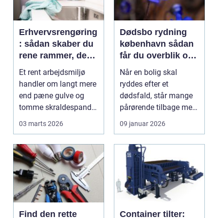
Erhvervsrengøring
Dødsbo rydning
: sådan skaber du
københavn sådan
rene rammer, der
får du overblik og
kan mærkes på
professionel hjælp
Et rent arbejdsmiljø
Når en bolig skal
bundlinjen
handler om langt mere
ryddes efter et
end pæne gulve og
dødsfald, står mange
tomme skraldespande.
pårørende tilbage med
Reng&...
en stor praktisk
03 marts 2026
09 januar 2026
opgave...
Find den rette
Container tilter: