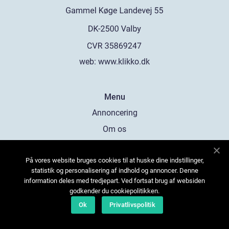
web:
www.klikko.dk
Menu
Annoncering
Om os
Cookies
På vores website bruges cookies til at huske dine indstillinger,
Kontakt os
statistik og personalisering af indhold og annoncer. Denne
Sitemap
information deles med tredjepart. Ved fortsat brug af websiden
godkender du cookiepolitikken.
Ok
Privatlivspolitik