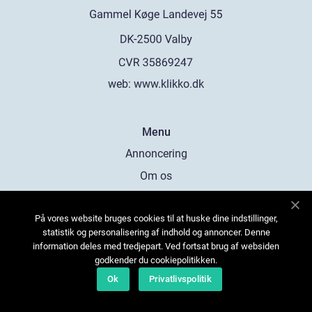
web:
www.klikko.dk
Menu
Annoncering
Om os
Cookies
På vores website bruges cookies til at huske dine indstillinger,
Kontakt os
statistik og personalisering af indhold og annoncer. Denne
Sitemap
information deles med tredjepart. Ved fortsat brug af websiden
godkender du cookiepolitikken.
Ok
Privatlivspolitik