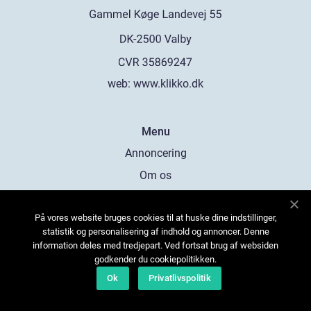
web:
www.klikko.dk
Menu
Annoncering
Om os
Cookies
På vores website bruges cookies til at huske dine indstillinger,
Kontakt os
statistik og personalisering af indhold og annoncer. Denne
Sitemap
information deles med tredjepart. Ved fortsat brug af websiden
godkender du cookiepolitikken.
Ok
Privatlivspolitik