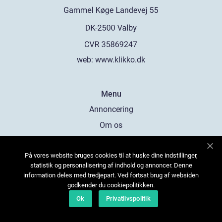
web:
www.klikko.dk
Menu
Annoncering
Om os
Cookies
På vores website bruges cookies til at huske dine indstillinger,
Kontakt os
statistik og personalisering af indhold og annoncer. Denne
Sitemap
information deles med tredjepart. Ved fortsat brug af websiden
godkender du cookiepolitikken.
Ok
Privatlivspolitik